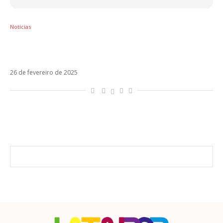
Notícias
Damiano David sobre os tempos de
Måneskin: “Me senti invisível, um robô”
26 de fevereiro de 2025