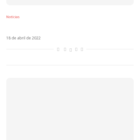
Notícias
Becky G e Karol G estreiam o clipe de MAMIII
18 de abril de 2022