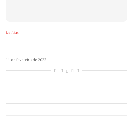
Notícias
Becky G e Karol G surgem poderosas em
MAMIII
11 de fevereiro de 2022