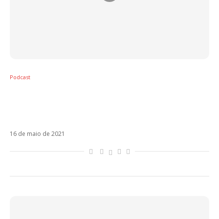
Podcast
Estrenos (14/05): Thalia, Paty Cantú,
Mahmood, Maia Reficco, Danny Ocean,
Justin Quiles
16 de maio de 2021