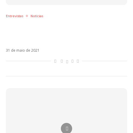
Entrevistas
Notícias
Maia Reficco reflete sobre maturidade após
lançamento de Tanto Calor e fala de amor
pelo Brasil
31 de maio de 2021