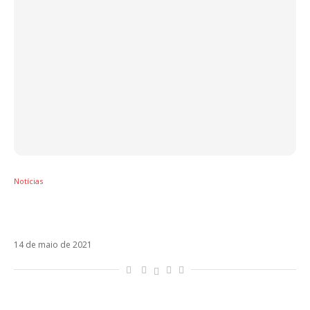
Notícias
Maia Reficco mostra maturidade em Tanto
Calor, seu novo single
14 de maio de 2021