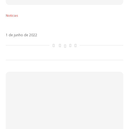
Notícias
Xtina surpreende e lança o álbum Aguilera
1 de junho de 2022