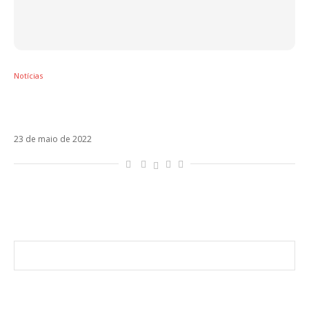
Notícias
Christina Aguilera anuncia dueto com Tini e
novo EP: La Tormenta
23 de maio de 2022