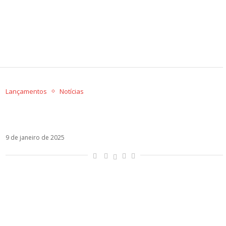
Lançamentos
Notícias
Ao lado de Luisa Sonza, Paulo Londra faz sua
estreia no Brasil com Itamambuca
9 de janeiro de 2025