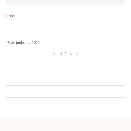
Listas
Brrrr! Tá frio aí? 5 músicas pra esquentar o
clima
13 de junho de 2022