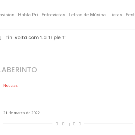
ovision
Habla Pri
Entrevistas
Letras de Música
Listas
Fest
Tini volta com ‘La Triple T’
 LABERINTO
Notícias
Dvicio anuncia chegada do álbum El Laberinto
em abril
21 de março de 2022