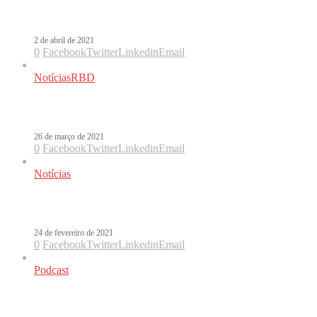
Danny Ocean testa positivo para Covid
2 de abril de 2021
0
Facebook
Twitter
Linkedin
Email
Notícias
RBD
Alfonso Herrera crítica postura de paí
26 de março de 2021
0
Facebook
Twitter
Linkedin
Email
Notícias
Alfonso Herrera faz campanha pró-va
24 de fevereiro de 2021
0
Facebook
Twitter
Linkedin
Email
Podcast
LatinPopCast #21: Bum Bum Tan Tan –