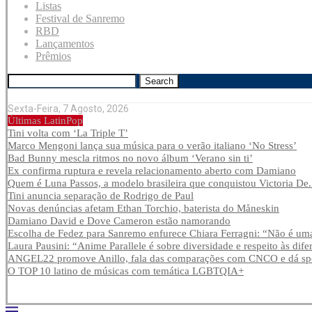
Listas
Festival de Sanremo
RBD
Lançamentos
Prêmios
Search
Sexta-Feira, 7 Agosto, 2026
Últimas LatinPop
Tini volta com ‘La Triple T’
Marco Mengoni lança sua música para o verão italiano ‘No Stress’
Bad Bunny mescla ritmos no novo álbum ‘Verano sin ti’
Ex confirma ruptura e revela relacionamento aberto com Damiano
Quem é Luna Passos, a modelo brasileira que conquistou Victoria De.
Tini anuncia separação de Rodrigo de Paul
Novas denúncias afetam Ethan Torchio, baterista do Måneskin
Damiano David e Dove Cameron estão namorando
Escolha de Fedez para Sanremo enfurece Chiara Ferragni: “Não é uma
Laura Pausini: “Anime Parallele é sobre diversidade e respeito às dife
ANGEL22 promove Anillo, fala das comparações com CNCO e dá spoi
O TOP 10 latino de músicas com temática LGBTQIA+