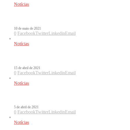
Notícias
“A Covid quase me matou”, revela J B
10 de maio de 2021
0
Facebook
Twitter
Linkedin
Email
Notícias
Teste de Anitta dá falso positivo par
15 de abril de 2021
0
Facebook
Twitter
Linkedin
Email
Notícias
Joey Montana testa positivo para Covi
5 de abril de 2021
0
Facebook
Twitter
Linkedin
Email
Notícias