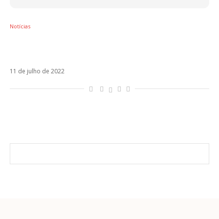
Notícias
Barcllay anuncia parceria com Cazzu e Kaly
Jay em Dile
11 de julho de 2022