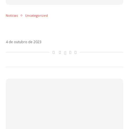
Notícias
Uncategorized
Andrés Koi, ex-Dvicio, inicia carreira solo
com Buffet
4 de outubro de 2023