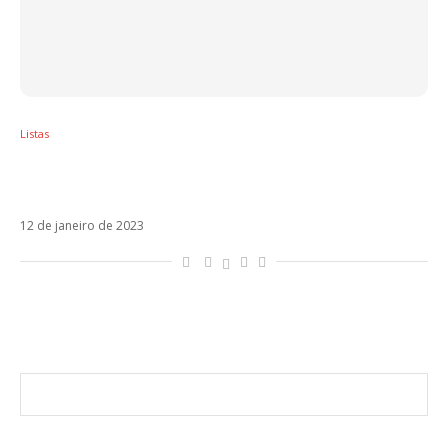
Listas
5 artistas latinos que poderiam entrar no
BBB 23
12 de janeiro de 2023