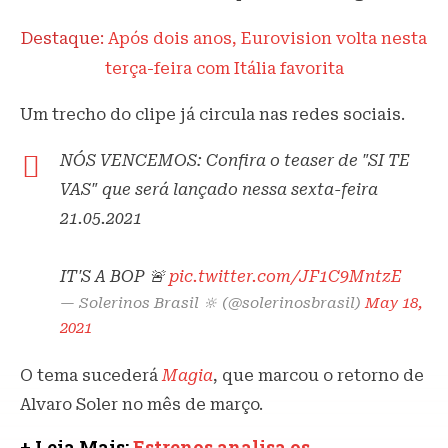
Destaque:
Após dois anos, Eurovision volta nesta
terça-feira com Itália favorita
Um trecho do clipe já circula nas redes sociais.
NÓS VENCEMOS: Confira o teaser de "SI TE
VAS" que será lançado nessa sexta-feira
21.05.2021
IT'S A BOP 🚨
pic.twitter.com/JF1C9MntzE
— Solerinos Brasil 🔆 (@solerinosbrasil)
May 18,
2021
O tema sucederá
Magia
, que marcou o retorno de
Alvaro Soler no mês de março.
+ Leia Mais:
Estrenos analisa os