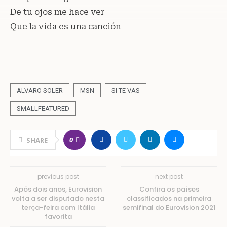
De tu ojos me hace ver
Que la vida es una canción
ALVARO SOLER
MSN
SI TE VAS
SMALLFEATURED
0
SHARE
previous post
next post
Após dois anos, Eurovision
Confira os países
volta a ser disputado nesta
classificados na primeira
terça-feira com Itália
semifinal do Eurovision 2021
favorita