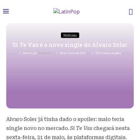
Notícias
Si Te Vas é o novo single do Alvaro Soler
Escrito por
Redacao
18 de maio de 2021
332
Visualizações
Alvaro Soler já tinha dado o spoiler: maio teria
single novo no mercado.
Si Te Vas
chegará nesta
sexta-feira, 21 de maio, às plataformas digitais.