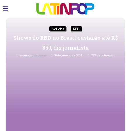
Notícias
RBD
Shows do RBD no Brasil custarão até R$
850, diz jornalista
Escrito por
Redacao
18 de janeiro de 2023
767
Visualizações