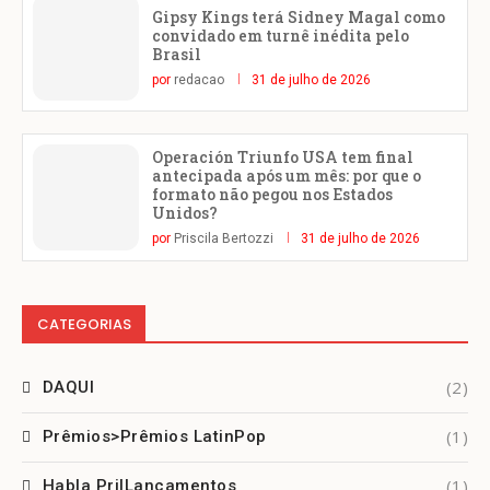
Gipsy Kings terá Sidney Magal como
convidado em turnê inédita pelo
Brasil
por
redacao
31 de julho de 2026
Operación Triunfo USA tem final
antecipada após um mês: por que o
formato não pegou nos Estados
Unidos?
por
Priscila Bertozzi
31 de julho de 2026
CATEGORIAS
(2)
DAQUI
(1)
Prêmios>Prêmios LatinPop
(1)
Habla Pri|Lançamentos