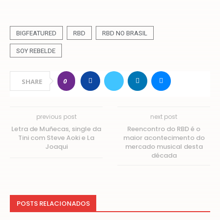
BIGFEATURED
RBD
RBD NO BRASIL
SOY REBELDE
0
SHARE
previous post
next post
Letra de Muñecas, single da
Reencontro do RBD é o
Tini com Steve Aoki e La
maior acontecimento do
Joaqui
mercado musical desta
década
POSTS RELACIONADOS