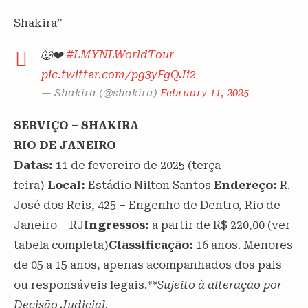
Shakira”
🐺❤️
#LMYNLWorldTour
pic.twitter.com/pg3yFgQJi2
— Shakira (@shakira)
February 11, 2025
SERVIÇO – SHAKIRA
RIO DE JANEIRO
Datas:
11 de fevereiro de 2025 (terça-
feira)
Local:
Estádio Nilton Santos
Endereço:
R.
José dos Reis, 425 – Engenho de Dentro, Rio de
Janeiro – RJ
Ingressos:
a partir de R$ 220,00 (ver
tabela completa)
Classificação:
16 anos. Menores
de 05 a 15 anos, apenas acompanhados dos pais
ou responsáveis legais.*
*Sujeito à alteração por
Decisão Judicial.