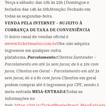
Terça a sábado: das 10h às 22h | Domingos e
feriados das 14h às 20hAtenção: Fechado em
todas as segundas-feira.
VENDA PELA INTERNET – SUJEITO À
COBRANÇA DE TAXA DE CONVENIÊNCIA
O único canal de vendas oficial é
o
www.ticketmaster.com.br
Obs: não adquira
ingressos em qualquer outra
plataforma.
Parcelamento:
Clientes Santander –
Parcelamento em até 5x sem juros; de 6 a 10x com
juros. Clientes em Geral – Parcelamento em até 3x
sem juros; de 4 a 8x com juros.
Clientes em geral
podem comprar até 6 ingressos por CPF, sendo 2
meia-entrada
MEIA-ENTRADA
Todas as
informações no
link:
https://bit.ly/TicketMasterBrasil_MeiaEntrada