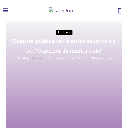
Notícias
Shakira publica carta antes de show no
RJ: “O melhor da minha vida”
Escrito por
Redacao
11 de fevereiro de 2025
639
Visualizações