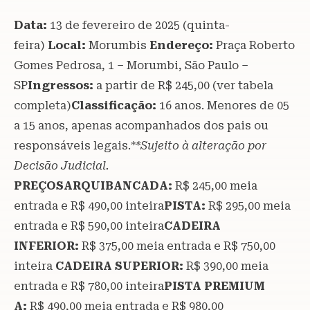
Data:
13 de fevereiro de 2025 (quinta-
feira)
Local:
Morumbis
Endereço:
Praça Roberto
Gomes Pedrosa, 1 – Morumbi, São Paulo –
SP
Ingressos:
a partir de R$ 245,00 (ver tabela
completa)
Classificação:
16 anos. Menores de 05
a 15 anos, apenas acompanhados dos pais ou
responsáveis legais.*
*Sujeito à alteração por
Decisão Judicial.
PREÇOSARQUIBANCADA:
R$ 245,00 meia
entrada e R$ 490,00 inteira
PISTA:
R$ 295,00 meia
entrada e R$ 590,00 inteira
CADEIRA
INFERIOR:
R$ 375,00 meia entrada e R$ 750,00
inteira
CADEIRA SUPERIOR:
R$ 390,00 meia
entrada e R$ 780,00 inteira
PISTA PREMIUM
A:
R$ 490,00 meia entrada e R$ 980,00