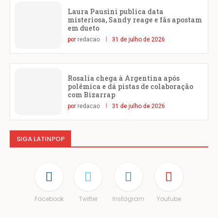
Laura Pausini publica data
misteriosa, Sandy reage e fãs apostam
em dueto
por
redacao
31 de julho de 2026
Rosalía chega à Argentina após
polêmica e dá pistas de colaboração
com Bizarrap
por
redacao
31 de julho de 2026
SIGA LATINPOP
Facebook
Twitter
Instagram
Youtube