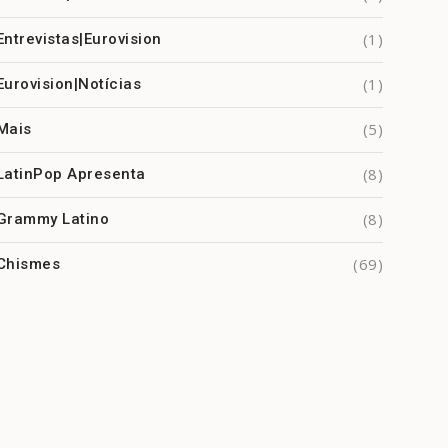
(1)
Entrevistas|Eurovision
(1)
Eurovision|Notícias
(5)
Mais
(8)
LatinPop Apresenta
(8)
Grammy Latino
(69)
Chismes