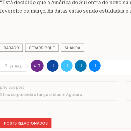
“Está decidido que a América do Sul entra de novo na 
fevereiro ou março. As datas estão sendo estudadas e
BABADO
GERARD PIQUÉ
SHAKIRA
0
SHARE
previous post
Xtina surpreende e lança o álbum Aguilera
POSTS RELACIONADOS