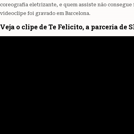
coreografia eletrizante, e quem assiste não consegue f
videoclipe foi gravado em Barcelona.
Veja o clipe de Te Felicito, a parceria d