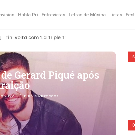
ovision
Habla Pri
Entrevistas
Letras de Música
Listas
Fest
Tini volta com ‘La Triple T’
S
 de Gerard Piqué após
traição
de 2022
601
Visualizações
Ú