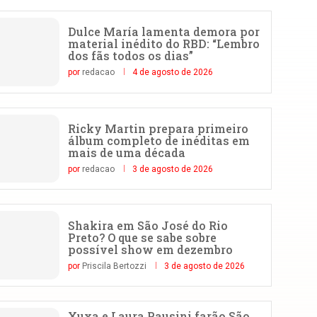
Dulce María lamenta demora por
material inédito do RBD: “Lembro
dos fãs todos os dias”
por
redacao
4 de agosto de 2026
Ricky Martin prepara primeiro
álbum completo de inéditas em
mais de uma década
por
redacao
3 de agosto de 2026
Shakira em São José do Rio
Preto? O que se sabe sobre
possível show em dezembro
por
Priscila Bertozzi
3 de agosto de 2026
Xuxa e Laura Pausini farão São