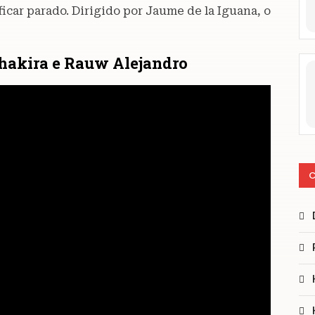
icar parado. Dirigido por Jaume de la Iguana, o
e Shakira e Rauw Alejandro
C