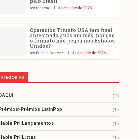
pelo Brasil
por
redacao
31 de julho de 2026
Operación Triunfo USA tem final
antecipada após um mês: por que
o formato não pegou nos Estados
Unidos?
por
Priscila Bertozzi
31 de julho de 2026
ATEGORIAS
(2)
DAQUI
(1)
Prêmios>Prêmios LatinPop
(1)
Habla Pri|Lançamentos
(1)
Habla Pri|Listas