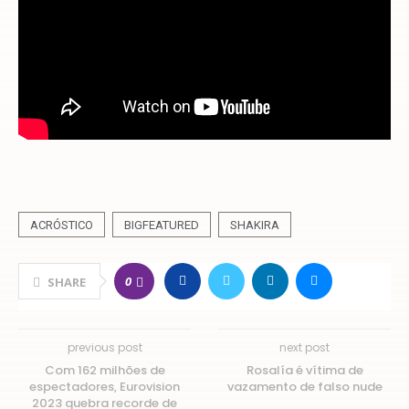
ACRÓSTICO
BIGFEATURED
SHAKIRA
0
SHARE
previous post
next post
Com 162 milhões de
Rosalía é vítima de
espectadores, Eurovision
vazamento de falso nude
2023 quebra recorde de