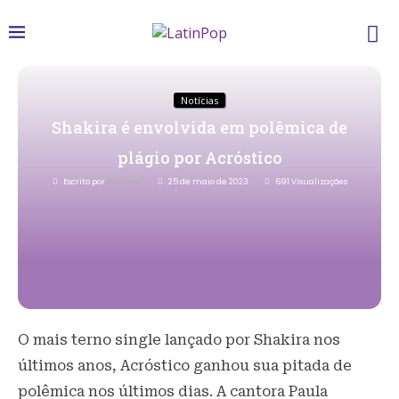
Notícias
Shakira é envolvida em polêmica de
plágio por Acróstico
Escrito por
Redacao
25 de maio de 2023
691
Visualizações
O mais terno single lançado por Shakira nos
últimos anos, Acróstico ganhou sua pitada de
polêmica nos últimos dias. A cantora Paula