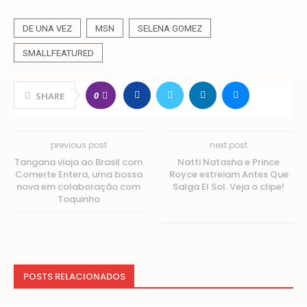
DE UNA VEZ
MSN
SELENA GOMEZ
SMALLFEATURED
0
SHARE
previous post
next post
Tangana viaja ao Brasil com
Natti Natasha e Prince
Comerte Entera, uma bossa
Royce estreiam Antes Que
nova em colaboração com
Salga El Sol. Veja o clipe!
Toquinho
POSTS RELACIONADOS