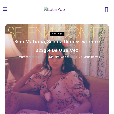
Notícias
Sem Maluma, Selena Gomez estreia o
single De Una Vez
Escrito por
Redacao
14 de janeiro de 2021
378
Visualizações