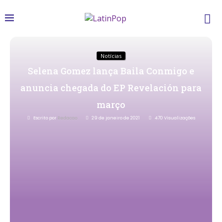
Notícias
Selena Gomez lança Baila Conmigo e
anuncia chegada do EP Revelación para
março
Escrito por
Redacao
29 de janeiro de 2021
470
Visualizações