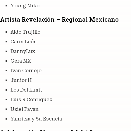
Young Miko
Artista Revelación – Regional Mexicano
Aldo Trujillo
Carin León
DannyLux
Gera MX
Ivan Cornejo
Junior H
Los Del Limit
Luis R Conriquez
Uziel Payan
Yahritza y Su Esencia