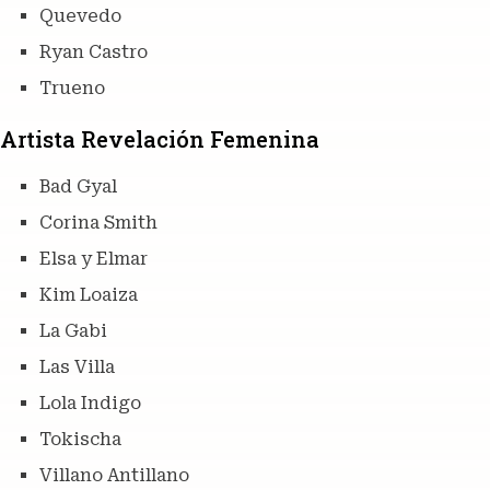
Quevedo
Ryan Castro
Trueno
Artista Revelación Femenina
Bad Gyal
Corina Smith
Elsa y Elmar
Kim Loaiza
La Gabi
Las Villa
Lola Indigo
Tokischa
Villano Antillano