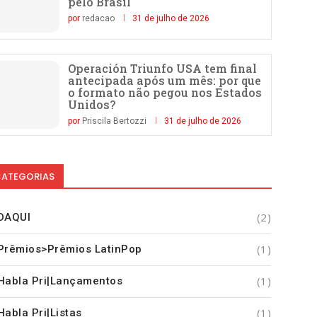
pelo Brasil
por
redacao
31 de julho de 2026
Operación Triunfo USA tem final
antecipada após um mês: por que
o formato não pegou nos Estados
Unidos?
por
Priscila Bertozzi
31 de julho de 2026
ATEGORIAS
(2)
DAQUI
(1)
Prêmios>Prêmios LatinPop
(1)
Habla Pri|Lançamentos
(1)
Habla Pri|Listas