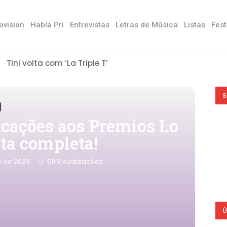
ovision
Habla Pri
Entrevistas
Letras de Música
Listas
Fest
Tini volta com ‘La Triple T’
S
dicações aos Premios Lo
sta completa!
o de 2023
511
Visualizações
Ú