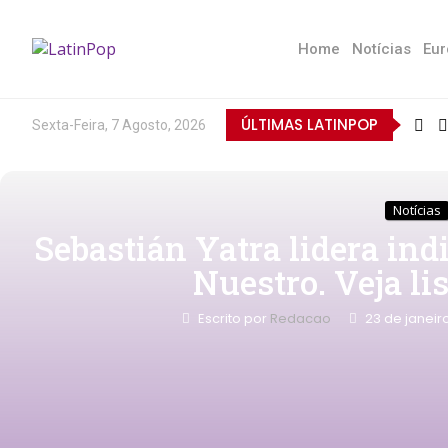
Home
Notícias
Eur
ÚLTIMAS LATINPOP
Sexta-Feira, 7 Agosto, 2026
Notícias
Sebastián Yatra lidera in
Nuestro. Veja li
Escrito por
Redacao
23 de janeir