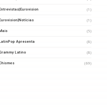
(1)
Entrevistas|Eurovision
(1)
Eurovision|Notícias
(5)
Mais
(8)
LatinPop Apresenta
(8)
Grammy Latino
(69)
Chismes