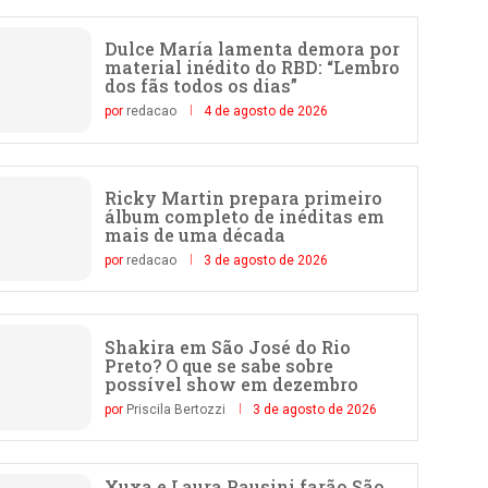
Dulce María lamenta demora por
material inédito do RBD: “Lembro
dos fãs todos os dias”
por
redacao
4 de agosto de 2026
Ricky Martin prepara primeiro
álbum completo de inéditas em
mais de uma década
por
redacao
3 de agosto de 2026
Shakira em São José do Rio
Preto? O que se sabe sobre
possível show em dezembro
por
Priscila Bertozzi
3 de agosto de 2026
Xuxa e Laura Pausini farão São