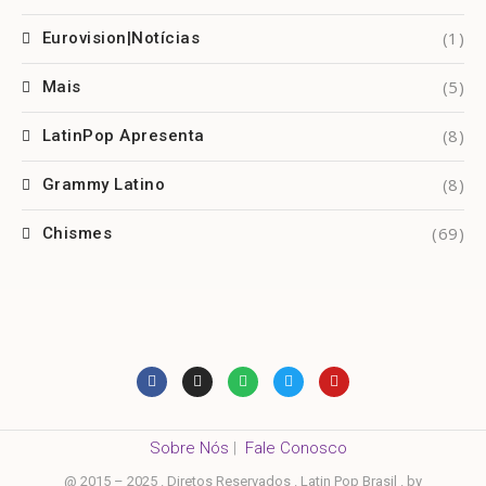
(1)
Eurovision|Notícias
(5)
Mais
(8)
LatinPop Apresenta
(8)
Grammy Latino
(69)
Chismes
Sobre Nós
|
Fale Conosco
@ 2015 – 2025 . Diretos Reservados . Latin Pop Brasil . by