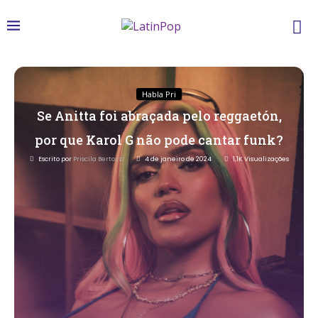
Habla Pri
Se Anitta foi abraçada pelo reggaetón,
por que Karol G não pode cantar funk?
Escrito por
Priscila Bertozzi
4 de janeiro de 2024
1,1K
Visualizações