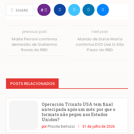
0
SHARE
previous post
next post
Maite Perroni confirma
Marido de Dulce María
demissão de Guillermo
confirma DVD Live In São
Rosas do RBD
Paulo do RBD
POSTS RELACIONADOS
Operación Triunfo USA tem final
antecipada após um mês: por que o
formato não pegou nos Estados
Unidos?
por
Priscila Bertozzi
31 de julho de 2026