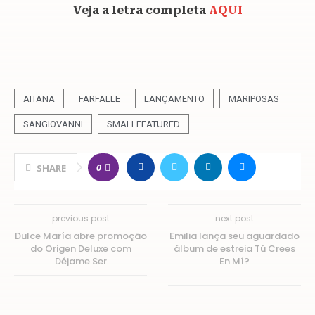
Veja a letra completa
AQUI
AITANA
FARFALLE
LANÇAMENTO
MARIPOSAS
SANGIOVANNI
SMALLFEATURED
0
SHARE
previous post
next post
Dulce María abre promoção
Emilia lança seu aguardado
do Origen Deluxe com
álbum de estreia Tú Crees
Déjame Ser
En Mí?