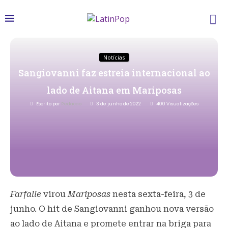
Notícias
Sangiovanni faz estreia internacional ao
lado de Aitana em Mariposas
Escrito por
Redacao
3 de junho de 2022
400
Visualizações
Farfalle
virou
Mariposas
nesta sexta-feira, 3 de
junho. O hit de Sangiovanni ganhou nova versão
ao lado de Aitana e promete entrar na briga para