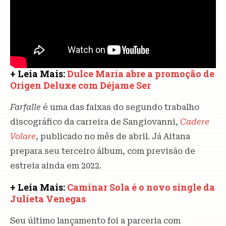
+ Leia Mais:
Dulce María abre a promoção de
Origen Deluxe com Déjame Ser
Farfalle
é uma das faixas do segundo trabalho
discográfico da carreira de Sangiovanni,
Cadere
Volare
, publicado no mês de abril. Já Aitana
prepara seu terceiro álbum, com previsão de
estreia ainda em 2022.
+ Leia Mais:
Caminar Sola é o novo single da
Julieta Venegas
Seu último lançamento foi a parceria com