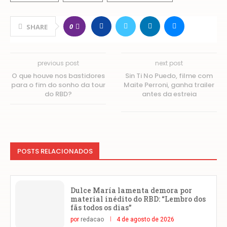
0
SHARE
previous post
next post
O que houve nos bastidores
Sin Ti No Puedo, filme com
para o fim do sonho da tour
Maite Perroni, ganha trailer
do RBD?
antes da estreia
POSTS RELACIONADOS
Dulce María lamenta demora por
material inédito do RBD: “Lembro dos
fãs todos os dias”
por
redacao
4 de agosto de 2026