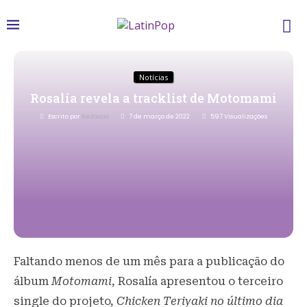
Notícias
Rosalía revela a tracklist de Motomami
Escrito por
Redacao
7 de março de 2022
597
Visualizações
Faltando menos de um mês para a publicação do
álbum
Motomami
, Rosalía apresentou o terceiro
single do projeto,
Chicken Teriyaki no último dia