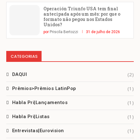
Operación Triunfo USA tem final
antecipada após um mês: por que o
formato não pegou nos Estados
Unidos?
por
Priscila Bertozzi
31 de julho de 2026
CATEGORIAS
(2)
DAQUI
(1)
Prêmios>Prêmios LatinPop
(1)
Habla Pri|Lançamentos
(1)
Habla Pri|Listas
(1)
Entrevistas|Eurovision