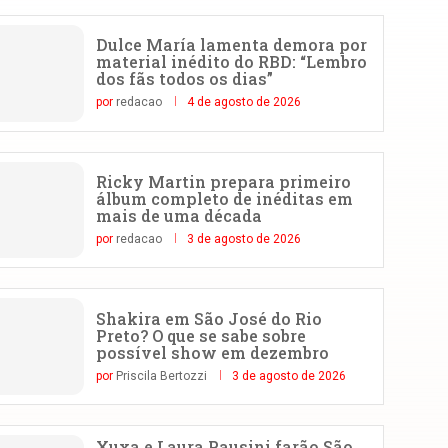
Dulce María lamenta demora por
material inédito do RBD: “Lembro
dos fãs todos os dias”
por
redacao
4 de agosto de 2026
Ricky Martin prepara primeiro
álbum completo de inéditas em
mais de uma década
por
redacao
3 de agosto de 2026
Shakira em São José do Rio
Preto? O que se sabe sobre
possível show em dezembro
por
Priscila Bertozzi
3 de agosto de 2026
Xuxa e Laura Pausini farão São