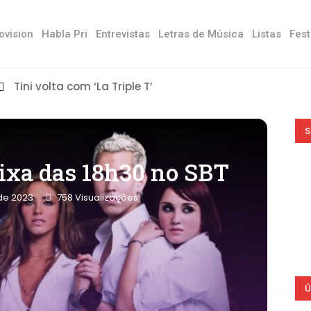
ovision
Habla Pri
Entrevistas
Letras de Música
Listas
Fest
Tini volta com ‘La Triple T’
S
aixa das 18h30 no SBT
de 2023
758
Visualizações
Ú