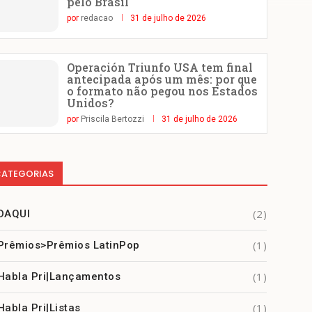
pelo Brasil
por
redacao
31 de julho de 2026
Operación Triunfo USA tem final
antecipada após um mês: por que
o formato não pegou nos Estados
Unidos?
por
Priscila Bertozzi
31 de julho de 2026
ATEGORIAS
(2)
DAQUI
(1)
Prêmios>Prêmios LatinPop
(1)
Habla Pri|Lançamentos
(1)
Habla Pri|Listas