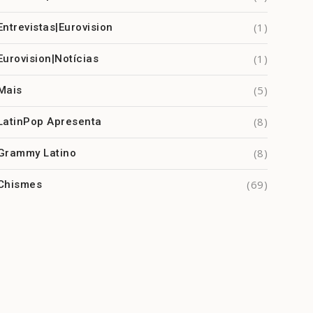
(1)
Entrevistas|Eurovision
(1)
Eurovision|Notícias
(5)
Mais
(8)
LatinPop Apresenta
(8)
Grammy Latino
(69)
Chismes