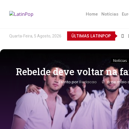
Home
Notícias
Eur
ÚLTIMAS LATINPOP
Quarta-Feira, 5 Agosto, 2026
Notícias
Rebelde deve voltar na f
Escrito por
Redacao
16 de maio 