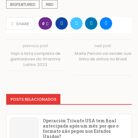
BIGFEATURED
RBD
0
SHARE
previous post
next post
Veja a lista completa de
Maite Perroni vai vender sua
ganhadores do Grammy
linha de vinhos no Brasil
Latino 2023
POSTS RELACIONADOS
Operación Triunfo USA tem final
antecipada após um mês: por que o
formato não pegou nos Estados
Unidos?