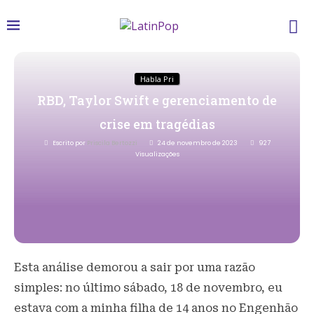
Habla Pri
RBD, Taylor Swift e gerenciamento de
crise em tragédias
Escrito por
Priscila Bertozzi
24 de novembro de 2023
927
Visualizações
Esta análise demorou a sair por uma razão
simples: no último sábado, 18 de novembro, eu
estava com a minha filha de 14 anos no Engenhão