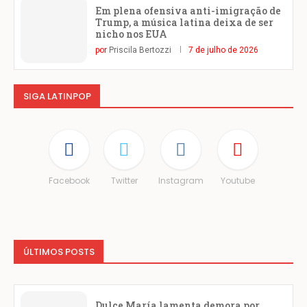
Em plena ofensiva anti-imigração de
Trump, a música latina deixa de ser
nicho nos EUA
por
Priscila Bertozzi
7 de julho de 2026
SIGA LATINPOP
Facebook
Twitter
Instagram
Youtube
ÚLTIMOS POSTS
Dulce María lamenta demora por