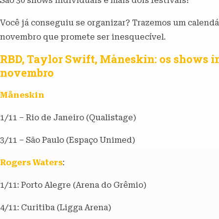
São 30 shows individuais e mais dois festivais!
Você já conseguiu se organizar? Trazemos um calendá
novembro que promete ser inesquecível.
RBD, Taylor Swift, Måneskin: os shows i
novembro
Måneskin
1/11 – Rio de Janeiro (Qualistage)
3/11 – São Paulo (Espaço Unimed)
Rogers Waters
:
1/11: Porto Alegre (Arena do Grêmio)
4/11: Curitiba (Ligga Arena)