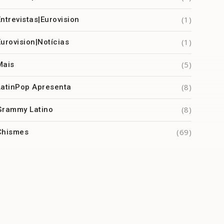
(1)
Entrevistas|Eurovision
(1)
Eurovision|Notícias
(5)
Mais
(8)
LatinPop Apresenta
(8)
Grammy Latino
(69)
Chismes