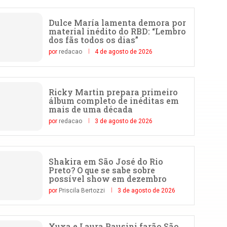
Dulce María lamenta demora por
material inédito do RBD: “Lembro
dos fãs todos os dias”
por
redacao
4 de agosto de 2026
Ricky Martin prepara primeiro
álbum completo de inéditas em
mais de uma década
por
redacao
3 de agosto de 2026
Shakira em São José do Rio
Preto? O que se sabe sobre
possível show em dezembro
por
Priscila Bertozzi
3 de agosto de 2026
Xuxa e Laura Pausini farão São