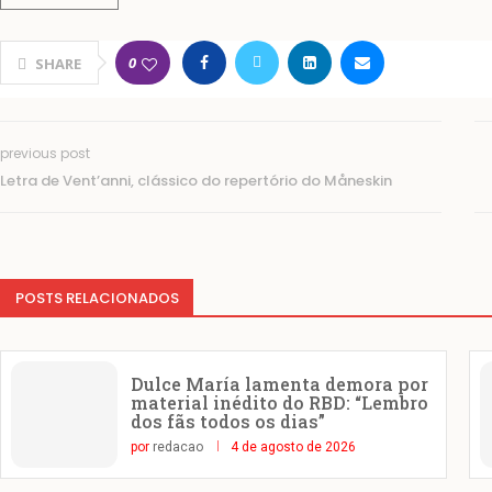
0
SHARE
previous post
Letra de Vent’anni, clássico do repertório do Måneskin
POSTS RELACIONADOS
Dulce María lamenta demora por
material inédito do RBD: “Lembro
dos fãs todos os dias”
por
redacao
4 de agosto de 2026