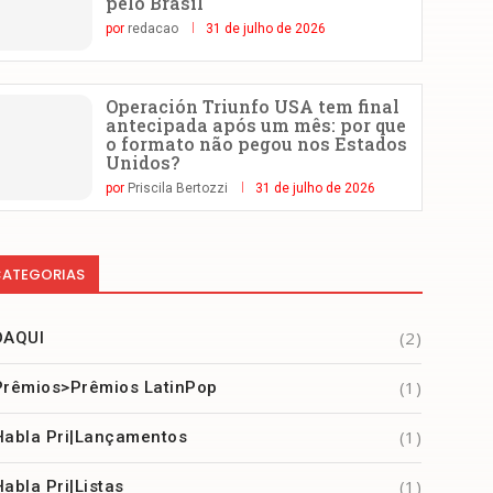
pelo Brasil
por
redacao
31 de julho de 2026
Operación Triunfo USA tem final
antecipada após um mês: por que
o formato não pegou nos Estados
Unidos?
por
Priscila Bertozzi
31 de julho de 2026
ATEGORIAS
(2)
DAQUI
(1)
Prêmios>Prêmios LatinPop
(1)
Habla Pri|Lançamentos
(1)
Habla Pri|Listas