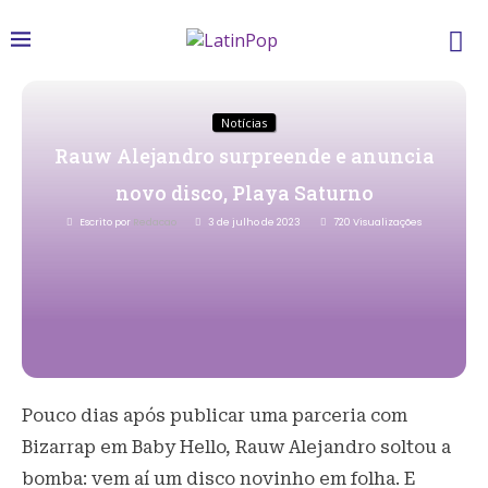
Notícias
Rauw Alejandro surpreende e anuncia
novo disco, Playa Saturno
Escrito por
Redacao
3 de julho de 2023
720
Visualizações
Pouco dias após publicar uma parceria com
Bizarrap em Baby Hello, Rauw Alejandro soltou a
bomba: vem aí um disco novinho em folha. E