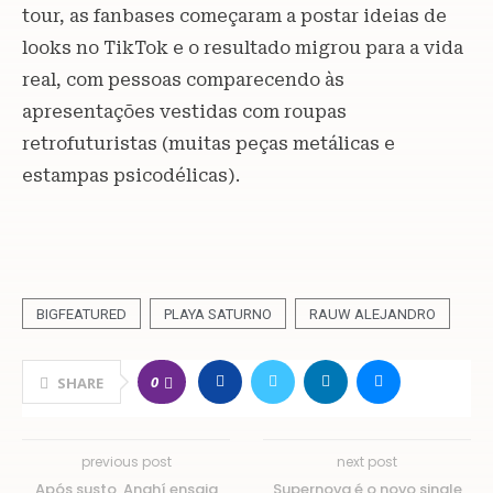
tour, as fanbases começaram a postar ideias de
looks no TikTok e o resultado migrou para a vida
real, com pessoas comparecendo às
apresentações vestidas com roupas
retrofuturistas (muitas peças metálicas e
estampas psicodélicas).
BIGFEATURED
PLAYA SATURNO
RAUW ALEJANDRO
0
SHARE
previous post
next post
Após susto, Anahí ensaia
Supernova é o novo single