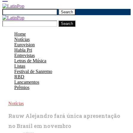
Search
Search
Home
Notícias
Eurovision
Habla Pri
Entrevistas
Letras de Música
Listas
Festival de Sanremo
RBD
Lançamentos
Prêmios
Notícias
Rauw Alejandro fará única apresentação
no Brasil em novembro