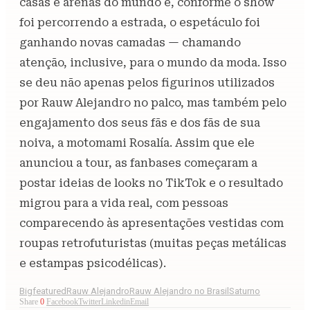
casas e arenas do mundo e, conforme o show
foi percorrendo a estrada, o espetáculo foi
ganhando novas camadas — chamando
atenção, inclusive, para o mundo da moda. Isso
se deu não apenas pelos figurinos utilizados
por Rauw Alejandro no palco, mas também pelo
engajamento dos seus fãs e dos fãs de sua
noiva, a motomami Rosalía. Assim que ele
anunciou a tour, as fanbases começaram a
postar ideias de looks no TikTok e o resultado
migrou para a vida real, com pessoas
comparecendo às apresentações vestidas com
roupas retrofuturistas (muitas peças metálicas
e estampas psicodélicas).
Bigfeatured
Rauw Alejandro
Rauw Alejandro no Brasil
Saturno
Share
0
Facebook
Twitter
Linkedin
Email