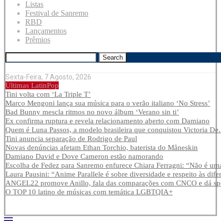
Listas
Festival de Sanremo
RBD
Lançamentos
Prêmios
Search
Sexta-Feira, 7 Agosto, 2026
Últimas LatinPop
Tini volta com ‘La Triple T’
Marco Mengoni lança sua música para o verão italiano ‘No Stress’
Bad Bunny mescla ritmos no novo álbum ‘Verano sin ti’
Ex confirma ruptura e revela relacionamento aberto com Damiano
Quem é Luna Passos, a modelo brasileira que conquistou Victoria De.
Tini anuncia separação de Rodrigo de Paul
Novas denúncias afetam Ethan Torchio, baterista do Måneskin
Damiano David e Dove Cameron estão namorando
Escolha de Fedez para Sanremo enfurece Chiara Ferragni: “Não é uma
Laura Pausini: “Anime Parallele é sobre diversidade e respeito às dife
ANGEL22 promove Anillo, fala das comparações com CNCO e dá spoi
O TOP 10 latino de músicas com temática LGBTQIA+