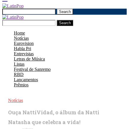
Search
Search
Home
Notícias
Eurovision
Habla Pri
Entrevistas
Letras de Música
Listas
Festival de Sanremo
RBD
Lançamentos
Prêmios
Notícias
Ouça NattiVidad, o álbum da Natti
Natasha que celebra a vida!