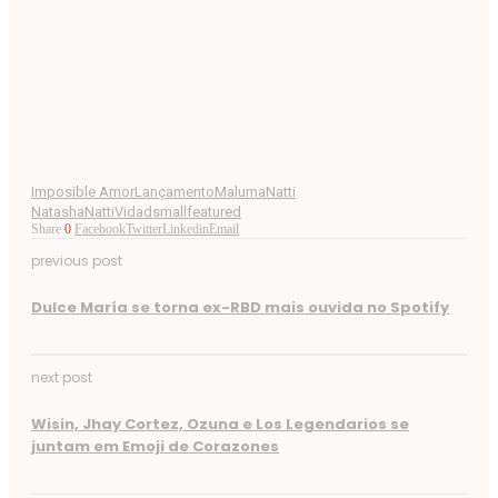
Imposible Amor
Lançamento
Maluma
Natti
Natasha
NattiVidad
smallfeatured
Share
0
Facebook
Twitter
Linkedin
Email
previous post
Dulce María se torna ex-RBD mais ouvida no Spotify
next post
Wisin, Jhay Cortez, Ozuna e Los Legendarios se
juntam em Emoji de Corazones