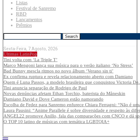
Listas
Festival de Sanremo
RBD
Lançamentos
Prêmios
Search
Sexta-Feira, 7 Agosto, 2026
Últimas LatinPop
Tini volta com ‘La Triple T’
Marco Mengoni lança sua música para o verão italiano ‘No Stress’
Bad Bunny mescla ritmos no novo álbum ‘Verano sin ti’
Ex confirma ruptura e revela relacionamento aberto com Damiano
Quem é Luna Passos, a modelo brasileira que conquistou Victoria De.
Tini anuncia separação de Rodrigo de Paul
Novas denúncias afetam Ethan Torchio, baterista do Måneskin
Damiano David e Dove Cameron estão namorando
Escolha de Fedez para Sanremo enfurece Chiara Ferragni: “Não é uma
Laura Pausini: “Anime Parallele é sobre diversidade e respeito às dife
ANGEL22 promove Anillo, fala das comparações com CNCO e dá spoi
O TOP 10 latino de músicas com temática LGBTQIA+