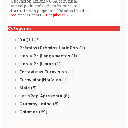
Operación Triunfo USA tem final
antecipada após um mês: por que o
formato não pegou nos Estados Unidos?
por
Priscila Bertozzi
31 de julho de 2026
Categorias
DAQUI
(2)
Prêmios>Prêmios LatinPop
(1)
Habla Pri|Lançamentos
(1)
Habla Pri|Listas
(1)
Entrevistas|Eurovision
(1)
Eurovision|Notícias
(1)
Mais
(5)
LatinPop Apresenta
(8)
Grammy Latino
(8)
Chismes
(69)