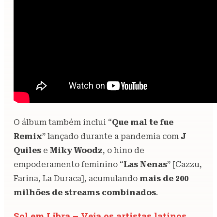
O álbum também inclui “
Que mal te fue
Remix
” lançado durante a pandemia com
J
Quiles
e
Miky Woodz
, o hino de
empoderamento feminino “
Las Nenas
” [Cazzu,
Farina, La Duraca], acumulando
mais de 200
milhões de streams combinados
.
Sol em Libra – Veja os artistas latinos