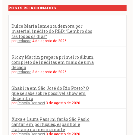
POSTS RELACIONADOS
Dulce María lamenta demora por
material inédito do RBD: “Lembro dos
fãs todos os dias”
por
redacao
4 de agosto de 2026
Ricky Martin prepara primeiro álbum
completo de inéditas em mais de uma
década
por
redacao
3 de agosto de 2026
Shakira em São José do Rio Preto? O
que se sabe sobre possível show em
dezembro
por
Priscila Bertozzi
3 de agosto de 2026
Xuxa e Laura Pausini farão São Paulo
cantar em português, espanhol e
italiano na mesma noite
por
Priscila Bertozzi
3 de agosto de 2026