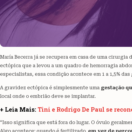
María Becerra já se recupera em casa de uma cirurgia
ectópica que a levou a um quadro de hemorragia abd
especialistas, essa condição acontece em 1 a 1,5% das
A gravidez ectópica é simplesmente uma
gestação qu
local onde o embrião deve se implantar.
+ Leia Mais:
Tini e Rodrigo De Paul se reco
“Isso significa que está fora do lugar. O óvulo geralme
Algo acontece: quando é fertilizado,
em vez de perco