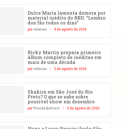
Dulce María lamenta demora por
material inédito do RBD: “Lembro
dos fãs todos os dias”
por
redacao
4 de agosto de 2026
Ricky Martin prepara primeiro
álbum completo de inéditas em
mais de uma década
por
redacao
3 de agosto de 2026
Shakira em São José do Rio
Preto? O que se sabe sobre
possível show em dezembro
por
Priscila Bertozzi
3 de agosto de 2026
Xuxa e Laura Pausini farão São