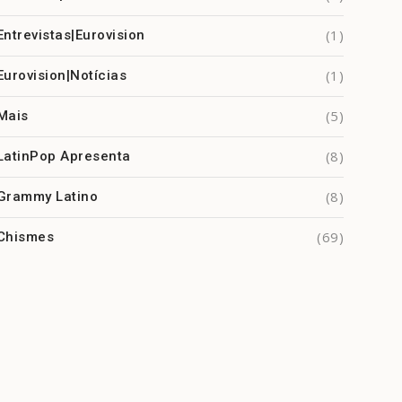
(1)
Entrevistas|Eurovision
(1)
Eurovision|Notícias
(5)
Mais
(8)
LatinPop Apresenta
(8)
Grammy Latino
(69)
Chismes