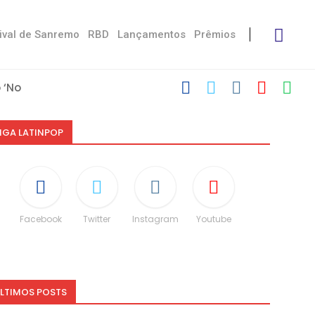
ival de Sanremo
RBD
Lançamentos
Prêmios
‘No Stress’
com Damiano
 Victoria De...
Måneskin
i: “Não é uma...
speito às diferenças”
O e dá spoiler...
IGA LATINPOP
Facebook
Twitter
Instagram
Youtube
LTIMOS POSTS