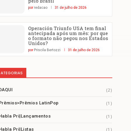
pelo Brasil
por
redacao
31 de julho de 2026
Operación Triunfo USA tem final
antecipada após um mês: por que
o formato não pegou nos Estados
Unidos?
por
Priscila Bertozzi
31 de julho de 2026
ATEGORIAS
(2)
DAQUI
(1)
Prêmios>Prêmios LatinPop
(1)
Habla Pri|Lançamentos
(1)
Habla Pri|Listas