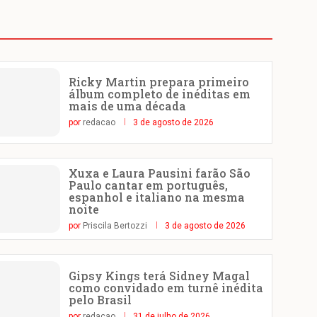
Ricky Martin prepara primeiro
álbum completo de inéditas em
mais de uma década
por
redacao
3 de agosto de 2026
Xuxa e Laura Pausini farão São
Paulo cantar em português,
espanhol e italiano na mesma
noite
por
Priscila Bertozzi
3 de agosto de 2026
Gipsy Kings terá Sidney Magal
como convidado em turnê inédita
pelo Brasil
por
redacao
31 de julho de 2026