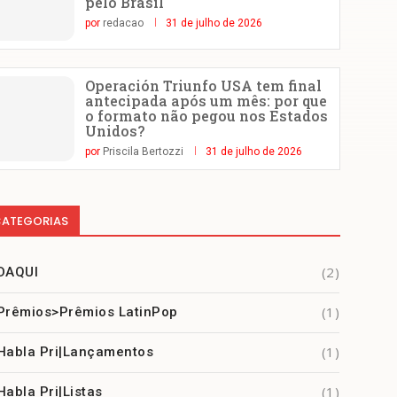
pelo Brasil
por
redacao
31 de julho de 2026
Operación Triunfo USA tem final
antecipada após um mês: por que
o formato não pegou nos Estados
Unidos?
por
Priscila Bertozzi
31 de julho de 2026
ATEGORIAS
(2)
DAQUI
(1)
Prêmios>Prêmios LatinPop
(1)
Habla Pri|Lançamentos
(1)
Habla Pri|Listas