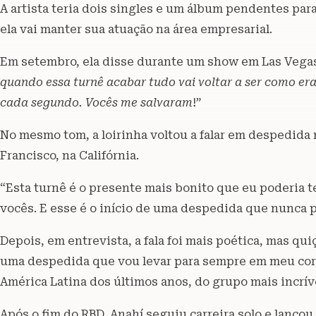
A artista teria dois singles e um álbum pendentes para
ela vai manter sua atuação na área empresarial.
Em setembro, ela disse durante um show em Las Vegas 
quando essa turnê acabar tudo vai voltar a ser como er
cada segundo. Vocês me salvaram
!”
No mesmo tom, a loirinha voltou a falar em despedida 
Francisco, na Califórnia.
“Esta turnê é o presente mais bonito que eu poderia 
vocês. E esse é o início de uma despedida que nunca p
Depois, em entrevista, a fala foi mais poética, mas qui
uma despedida que vou levar para sempre em meu cora
América Latina dos últimos anos, do grupo mais incríve
Após o fim do RBD, Anahí seguiu carreira solo e lançou