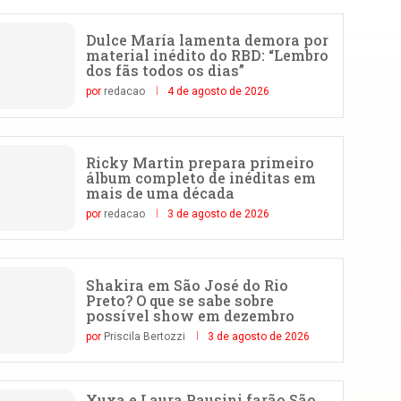
Dulce María lamenta demora por
material inédito do RBD: “Lembro
dos fãs todos os dias”
por
redacao
4 de agosto de 2026
Ricky Martin prepara primeiro
álbum completo de inéditas em
mais de uma década
por
redacao
3 de agosto de 2026
Shakira em São José do Rio
Preto? O que se sabe sobre
possível show em dezembro
por
Priscila Bertozzi
3 de agosto de 2026
Xuxa e Laura Pausini farão São