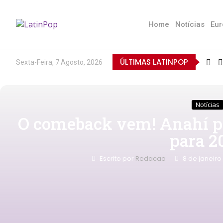
Home
Notícias
Eur
ÚLTIMAS LATINPOP
Sexta-Feira, 7 Agosto, 2026
Notícias
O comeback vem! Anahí pl
para 2
Escrito por
Redacao
8 de janeir