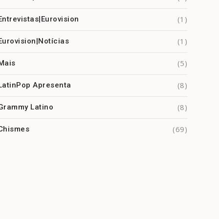
(1)
Entrevistas|Eurovision
(1)
Eurovision|Notícias
(5)
Mais
(8)
LatinPop Apresenta
(8)
Grammy Latino
(69)
Chismes