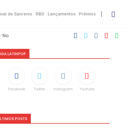
ival de Sanremo
RBD
Lançamentos
Prêmios
‘No Stress’
com Damiano
 Victoria De...
Måneskin
i: “Não é uma...
speito às diferenças”
O e dá spoiler...
IGA LATINPOP
Facebook
Twitter
Instagram
Youtube
LTIMOS POSTS