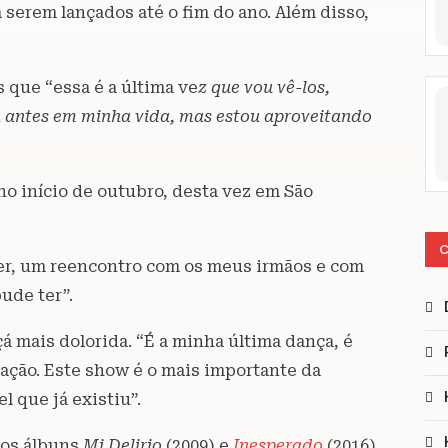
 serem lançados até o fim do ano. Além disso,
que “essa é a última ve
z que vou vê-los,
a antes em minha vida, mas estou aproveitando
no início de outubro, desta vez em São
C
ter, um reencontro com os meus irmãos e com
ude ter”.
çá mais dolorida. “É a minha última dança, é
ção. Este show é o mais importante da
l que já existiu”.
 os álbuns
Mi Delirio
(2009) e
Inesperado
(2016).