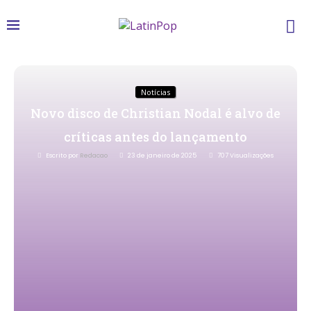
Notícias
Novo disco de Christian Nodal é alvo de
críticas antes do lançamento
Escrito por
Redacao
23 de janeiro de 2025
707
Visualizações