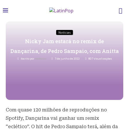
Notícias
Nicky Jam estará no remix de
Dançarina, de Pedro Sampaio, com Anitta
Escrito por
Redacao
7 de junho de 2022
807
Visualizações
Com quase 120 milhões de reproduções no
Spotify, Dançarina vai ganhar um remix
“eclético”. O hit de Pedro Sampaio terá, além da