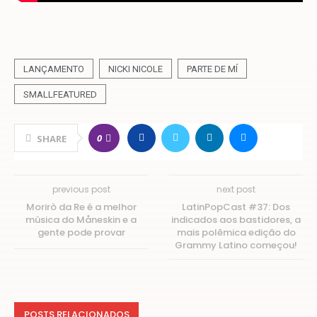
LANÇAMENTO
NICKI NICOLE
PARTE DE MÍ
SMALLFEATURED
0
SHARE
previous post
next post
Morirò da Re é a melhor
LatinPopCast #37: Dos
música do Måneskin e a
indicados aos bastidores, a
gente pode provar
mais polêmica edição do
Grammy Latino começou!
POSTS RELACIONADOS