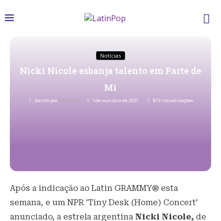
Notícias
Nicki Nicole esbanja talento em Parte de
Mí
Escrito por
Redacao
1 de outubro de 2021
873
Visualizações
Após a indicação ao Latin GRAMMY® esta
semana, e um NPR ‘Tiny Desk (Home) Concert’
anunciado, a estrela argentina
Nicki
Nicole,
de