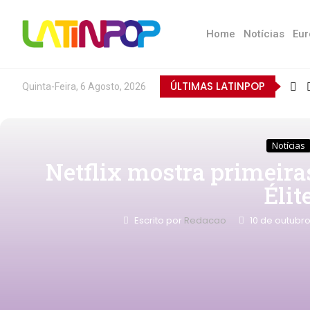
Home
Notícias
Eur
ÚLTIMAS LATINPOP
Quinta-Feira, 6 Agosto, 2026
Notícias
Netflix mostra primeira
Élit
Escrito por
Redacao
10 de outubr