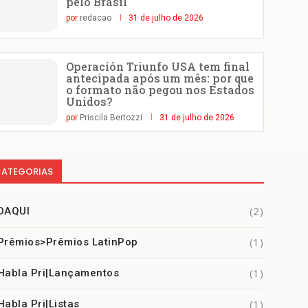
pelo Brasil
por
redacao
31 de julho de 2026
Operación Triunfo USA tem final
antecipada após um mês: por que
o formato não pegou nos Estados
Unidos?
por
Priscila Bertozzi
31 de julho de 2026
ATEGORIAS
(2)
DAQUI
(1)
Prêmios>Prêmios LatinPop
(1)
Habla Pri|Lançamentos
(1)
Habla Pri|Listas