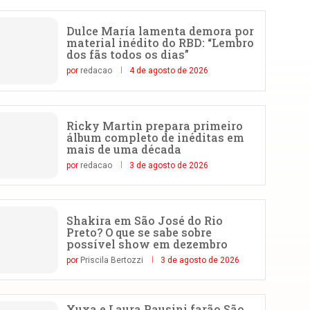
Dulce María lamenta demora por
material inédito do RBD: “Lembro
dos fãs todos os dias”
por
redacao
4 de agosto de 2026
Ricky Martin prepara primeiro
álbum completo de inéditas em
mais de uma década
por
redacao
3 de agosto de 2026
Shakira em São José do Rio
Preto? O que se sabe sobre
possível show em dezembro
por
Priscila Bertozzi
3 de agosto de 2026
Xuxa e Laura Pausini farão São