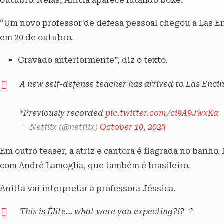
outubro. Nelas, Anitta aparece lutando boxe.
“Um novo professor de defesa pessoal chegou a Las Enc
em 20 de outubro.
Gravado anteriormente”, diz o texto.
A new self-defense teacher has arrived to Las Encin
*Previously recorded
pic.twitter.com/ci9A9JwxKa
— Netflix (@netflix)
October 10, 2023
Em outro teaser, a atriz e cantora é flagrada no banh
com André Lamoglia, que também é brasileiro.
Anitta vai interpretar a professora Jéssica.
This is Élite… what were you expecting?!? 🚿