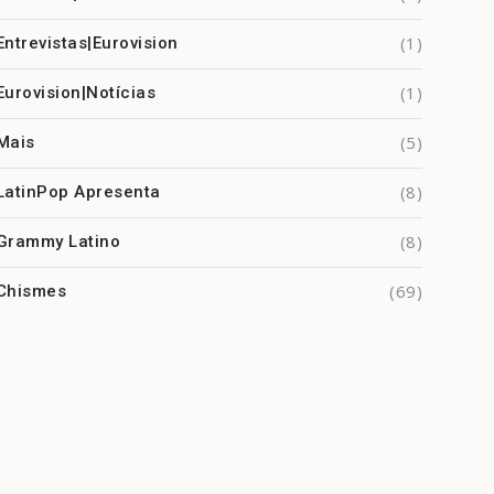
(1)
Entrevistas|Eurovision
(1)
Eurovision|Notícias
(5)
Mais
(8)
LatinPop Apresenta
(8)
Grammy Latino
(69)
Chismes