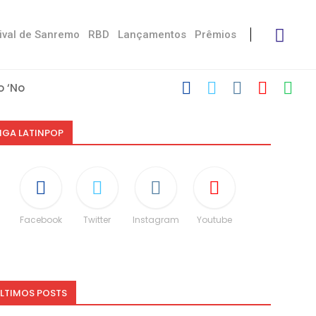
ival de Sanremo
RBD
Lançamentos
Prêmios
 ‘No Stress’
’
 com Damiano
 Victoria De...
Måneskin
i: “Não é uma...
espeito às diferenças”
O e dá spoiler...
IGA LATINPOP
Facebook
Twitter
Instagram
Youtube
LTIMOS POSTS