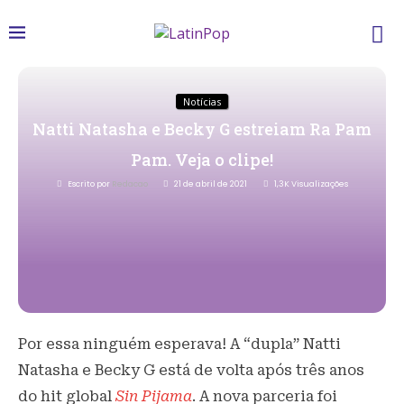
Notícias
Natti Natasha e Becky G estreiam Ra Pam
Pam. Veja o clipe!
Escrito por
Redacao
21 de abril de 2021
1,3K
Visualizações
Por essa ninguém esperava! A “dupla” Natti
Natasha e Becky G está de volta após três anos
do hit global
Sin Pijama
. A nova parceria foi