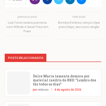
previous post
next post
Luis Fonsi revela parceria
Bomba Estéreo lança clipe
com R3hab e Sean Paul em
para Deja, seu novo single
Pues
POSTS RELACIONADOS
Dulce María lamenta demora por
material inédito do RBD: “Lembro dos
fãs todos os dias”
por
redacao
4 de agosto de 2026