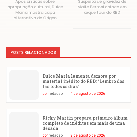
Após críticas sobre
Suspeita de gravidez de
apropriação cultural, Dulce
Maite Perroni coloca em
María mostra capa
xeque tour do RBD
alternativa de Origen
POSTS RELACIONADOS
Dulce María lamenta demora por
material inédito do RBD: “Lembro dos
fãs todos os dias”
por
redacao
4 de agosto de 2026
Ricky Martin prepara primeiro álbum
completo de inéditas em mais de uma
década
por
redacao
3 de agosto de 2026