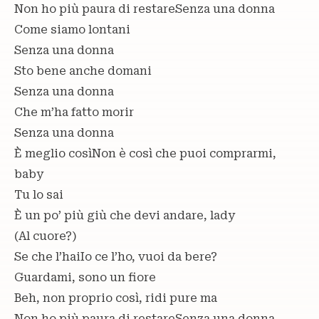
Non ho più paura di restareSenza una donna
Come siamo lontani
Senza una donna
Sto bene anche domani
Senza una donna
Che m’ha fatto morir
Senza una donna
È meglio cosìNon è così che puoi comprarmi,
baby
Tu lo sai
È un po’ più giù che devi andare, lady
(Al cuore?)
Se che l’haiIo ce l’ho, vuoi da bere?
Guardami, sono un fiore
Beh, non proprio così, ridi pure ma
Non ho più paura di restareSenza una donna