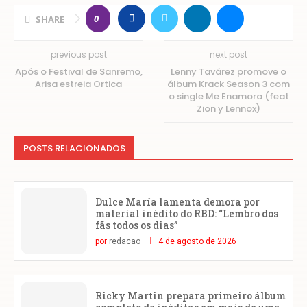
0
SHARE
previous post
next post
Após o Festival de Sanremo,
Lenny Tavárez promove o
Arisa estreia Ortica
álbum Krack Season 3 com
o single Me Enamora (feat
Zion y Lennox)
POSTS RELACIONADOS
Dulce María lamenta demora por
material inédito do RBD: “Lembro dos
fãs todos os dias”
por
redacao
4 de agosto de 2026
Ricky Martin prepara primeiro álbum