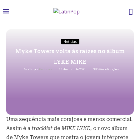
Notícias
Myke Towers volta às raízes no álbum
LYKE MIKE
Escrito por
Redacao
23 de abril de 2021
385
Visualizações
Uma sequência mais corajosa e menos comercial.
Assim é a
tracklist
de
MIKE LYKE
, o novo álbum
de Myke Towers que mostra o jovem intérprete