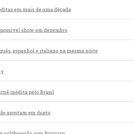
éditas em mais de uma década
re possível show em dezembro
guês, espanhol e italiano na mesma noite
dy
nê inédita pelo Brasil
 fãs apostam em dueto
de colaboração com Bizarrap