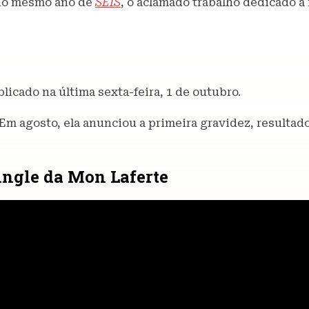
 no mesmo ano de
SEIS
, o aclamado trabalho dedicado à
blicado na última sexta-feira, 1 de outubro.
 Em agosto, ela anunciou a primeira gravidez, resultado
single da Mon Laferte