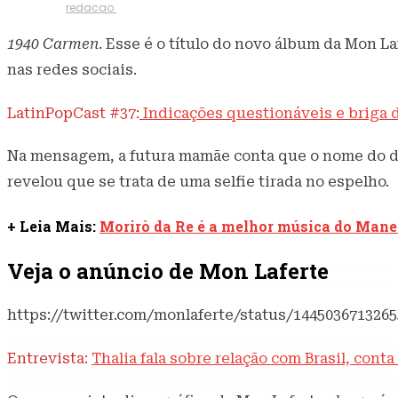
4 de outubro de 2021
387
Visualizações
Escrito por
redacao
1940 Carmen
. Esse é o título do novo álbum da Mon L
nas redes sociais.
LatinPopCast #37:
Indicações questionáveis e briga d
Na mensagem, a futura mamãe conta que o nome do dis
revelou que se trata de uma selfie tirada no espelho.
+ Leia Mais:
Morirò da Re é a melhor música do Mane
Veja o anúncio de Mon Laferte
https://twitter.com/monlaferte/status/144503671326
Entrevista:
Thalia fala sobre relação com Brasil, cont