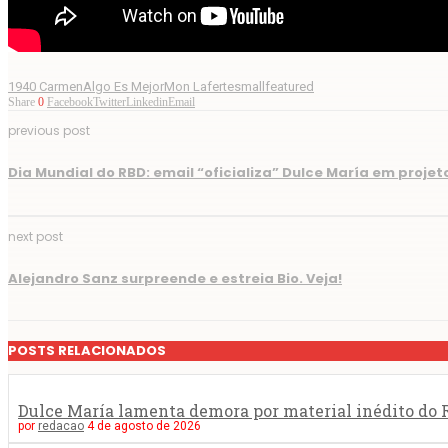
1940 Carmen
Algo Es Mejor
Mon Laferte
smallfeatured
Share
0
Facebook
Twitter
Linkedin
Email
previous post
Dia Mundial do RBD: email “oficializa” Dulce María em projet
next post
Alejandro Sanz surpreende e estreia Bio. Veja!
POSTS RELACIONADOS
Dulce María lamenta demora por material inédito do R
por
redacao
4 de agosto de 2026