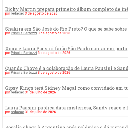
Ricky Martin prepara primeiro álbum completo de in
por
redacao
3 de agosto de 2026
Shakira em São José do Rio Preto? O que se sabe sob
por
Priscila Bertozzi
3 de agosto de 2026
Xuxa e Laura Pausini farão São Paulo cantar em portu
por
Priscila Bertozzi
3 de agosto de 2026
Quando Chove é a colaboração de Laura Pausini e San
por
Priscila Bertozzi
3 de agosto de 2026
Gipsy Kings terá Sidney Magal como convidado em tur
por
redacao
31 de julho de 2026
Laura Pausini publica data misteriosa, Sandy reage e
por
redacao
31 de julho de 2026
Rosalía chega à Argentina após polêmica e dá pistas 