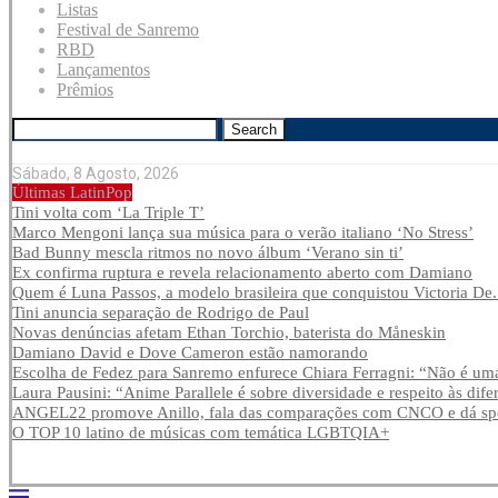
Listas
Festival de Sanremo
RBD
Lançamentos
Prêmios
Search
Sábado, 8 Agosto, 2026
Últimas LatinPop
Tini volta com ‘La Triple T’
Marco Mengoni lança sua música para o verão italiano ‘No Stress’
Bad Bunny mescla ritmos no novo álbum ‘Verano sin ti’
Ex confirma ruptura e revela relacionamento aberto com Damiano
Quem é Luna Passos, a modelo brasileira que conquistou Victoria De.
Tini anuncia separação de Rodrigo de Paul
Novas denúncias afetam Ethan Torchio, baterista do Måneskin
Damiano David e Dove Cameron estão namorando
Escolha de Fedez para Sanremo enfurece Chiara Ferragni: “Não é uma
Laura Pausini: “Anime Parallele é sobre diversidade e respeito às dife
ANGEL22 promove Anillo, fala das comparações com CNCO e dá spoi
O TOP 10 latino de músicas com temática LGBTQIA+