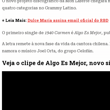
O novo projeto discográfico da Mon Laferte chegará
quatro categorias no Grammy Latino.
+ Leia Mais:
Dulce María assina email oficial do RBD
O primeiro single de
1940 Carmen
é
Algo Es Mejor
, pu
A letra remete à nova fase da vida da cantora chilena.
namora o músico Joel Orta, do grupo Celofán.
Veja o clipe de Algo Es Mejor, novo 