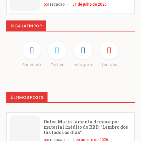
por
redacao
31 de julho de 2026
SIGA LATINPOP
Facebook
Twitter
Instagram
Youtube
ÚLTIMOS POSTS
Dulce María lamenta demora por
material inédito do RBD: “Lembro dos
fãs todos os dias”
por
redacao
4 de agosto de 2026