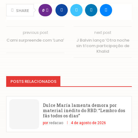
0
SHARE
previous post
next post
Cami surpreende com ‘Luna’
J Balvin lança ‘Otra noche
sin ti’com participação de
Khalid
POSTS RELACIONADOS
Dulce María lamenta demora por
material inédito do RBD: “Lembro dos
fãs todos os dias”
por
redacao
4 de agosto de 2026