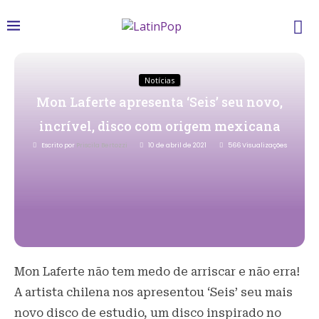
Notícias
Mon Laferte apresenta ‘Seis’ seu novo,
incrível, disco com origem mexicana
Escrito por
Priscila Bertozzi
10 de abril de 2021
566
Visualizações
Mon Laferte não tem medo de arriscar e não erra!
A artista chilena nos apresentou ‘Seis’ seu mais
novo disco de estudio, um disco inspirado no