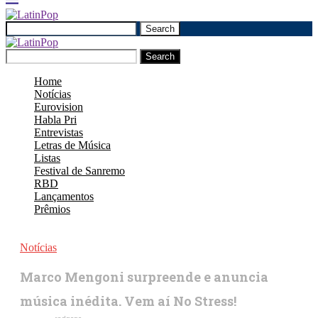
Search
Search
Home
Notícias
Eurovision
Habla Pri
Entrevistas
Letras de Música
Listas
Festival de Sanremo
RBD
Lançamentos
Prêmios
Notícias
Marco Mengoni surpreende e anuncia
música inédita. Vem aí No Stress!