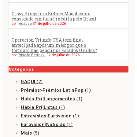
Gipsy Kings terá Sidney Magal como
convidado em turnê inédita pelo Brasil
por
redacao
31 de julho de 2026
Operación Triunfo USA tem final
antecipada após um mês: por que o
formato não pegou nos Estados Unidos?
por
Priscila Bertozzi
31 de julho de 2026
Categorias
DAQUI
(2)
Prêmios>Prêmios LatinPop
(1)
Habla Pri|Lançamentos
(1)
Habla Pri|Listas
(1)
Entrevistas|Eurovision
(1)
Eurovision|Notícias
(1)
Mais
(5)