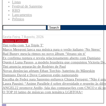
Listas
Festival de Sanremo
RBD
Lançamentos
Prêmios
Search
Sexta-Feira, 7 Agosto, 2026
Últimas LatinPop
Tini volta com ‘La Triple T’
Marco Mengoni lança sua música para o verão italiano ‘No Stress’
Bad Bunny mescla ritmos no novo álbum ‘Verano sin ti’
Ex confirma ruptura e revela relacionamento aberto com Damiano
Quem é Luna Passos, a modelo brasileira que conquistou Victoria De.
Tini anuncia separação de Rodrigo de Paul
Novas denúncias afetam Ethan Torchio, baterista do Måneskin
Damiano David e Dove Cameron estão namorando
Escolha de Fedez para Sanremo enfurece Chiara Ferragni: “Não é uma
Laura Pausini: “Anime Parallele é sobre diversidade e respeito às dife
ANGEL22 promove Anillo, fala das comparações com CNCO e dá spoi
O TOP 10 latino de músicas com temática LGBTQIA+