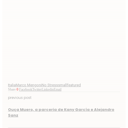
Italia
Marco Mengoni
No Stress
smallfeatured
Share
0
Facebook
Twitter
Linkedin
Email
previous post
Ouça Muero, a parceria de Kany García e Alejandro
Sanz