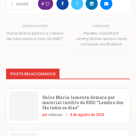
0
SHARE
previous post
next post
Dulce María pintou o cabelo
Perdeu, Hamilton!
de ruivo para a tour do RBD?
Jimmy Butler seria o novo
romance da Shakira!
POSTS RELACIONADOS
Dulce María lamenta demora por
material inédito do RBD: “Lembro dos
fãs todos os dias”
por
redacao
4 de agosto de 2026