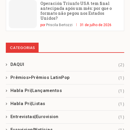
Operación Triunfo USA tem final
antecipada após um mês: por que o
formato não pegou nos Estados
Unidos?
por
Priscila Bertozzi
31 de julho de 2026
CATEGORIAS
(2)
DAQUI
(1)
Prêmios>Prêmios LatinPop
(1)
Habla Pri|Lançamentos
(1)
Habla Pri|Listas
(1)
Entrevistas|Eurovision
(1)
Eurovision|Notícias