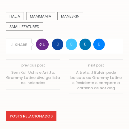
ITALIA
MAMMAMIA
MANESKIN
SMALLFEATURED
0
SHARE
previous post
next post
Sem Kali Uchis e Anitta,
A treta: J Balvin pede
Grammy Latino divulga lista
boicote ao Grammy Latino
de indicados
e Residente o compara a
carrinho de hot dog
POSTS RELACIONADOS