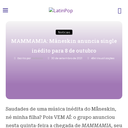
Notícias
MAMMAMIA: Måneskin anuncia single
inédito para 8 de outubro
Escrito por
Redacao
30 de setembro de 2021
484
Visualizações
Saudades de uma música inédita do Måneskin,
né minha filha? Pois VEM AÍ: o grupo anunciou
nesta quinta-feira a chegada de
MAMMAMIA
, seu