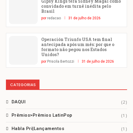
Gipsy Kings terá Sidney Magal como
convidado em turnê inédita pelo
Brasil
por
redacao
31 de julho de 2026
Operación Triunfo USA tem final
antecipada após um mês: por que o
formato não pegou nos Estados
Unidos?
por
Priscila Bertozzi
31 de julho de 2026
CATEGORIAS
(2)
DAQUI
(1)
Prêmios>Prêmios LatinPop
(1)
Habla Pri|Lançamentos