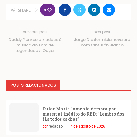
0
SHARE
previous post
next post
Daddy Yankee diz adeus à
Jorge Drexler inicia nova era
música ao som de
com Cinturón Blanco
Legendaddy. Ouça!
POSTS RELACIONADOS
Dulce María lamenta demora por
material inédito do RBD: “Lembro dos
fãs todos os dias”
por
redacao
4 de agosto de 2026