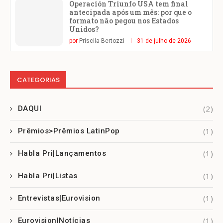
Operación Triunfo USA tem final
antecipada após um mês: por que o
formato não pegou nos Estados
Unidos?
por
Priscila Bertozzi
31 de julho de 2026
CATEGORIAS
(2)
DAQUI
(1)
Prêmios>Prêmios LatinPop
(1)
Habla Pri|Lançamentos
(1)
Habla Pri|Listas
(1)
Entrevistas|Eurovision
(1)
Eurovision|Notícias