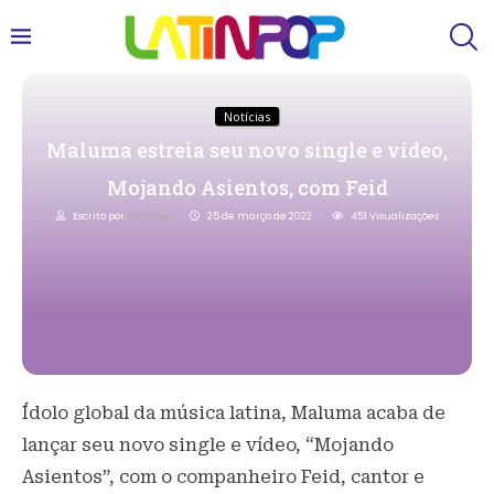
Notícias
Maluma estreia seu novo single e vídeo,
Mojando Asientos, com Feid
Escrito por
Redacao
25 de março de 2022
451
Visualizações
Ídolo global da música latina, Maluma acaba de
lançar seu novo single e vídeo, “Mojando
Asientos”, com o companheiro Feid, cantor e