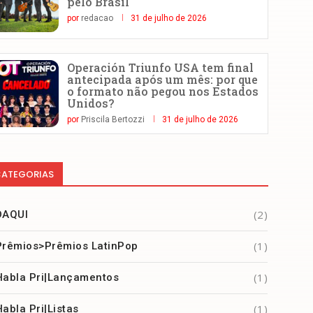
pelo Brasil
por
redacao
31 de julho de 2026
Operación Triunfo USA tem final
antecipada após um mês: por que
o formato não pegou nos Estados
Unidos?
por
Priscila Bertozzi
31 de julho de 2026
ATEGORIAS
(2)
DAQUI
(1)
Prêmios>Prêmios LatinPop
(1)
Habla Pri|Lançamentos
(1)
Habla Pri|Listas