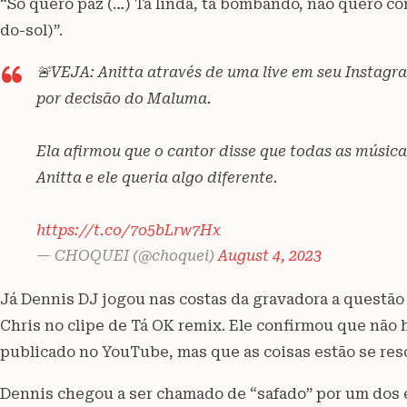
“Só quero paz (…) Tá linda, tá bombando, não quero con
do-sol)”.
🚨VEJA: Anitta através de uma live em seu Instagra
por decisão do Maluma.
Ela afirmou que o cantor disse que todas as música
Anitta e ele queria algo diferente.
https://t.co/7o5bLrw7Hx
— CHOQUEI (@choquei)
August 4, 2023
Já Dennis DJ jogou nas costas da gravadora a questão
Chris no clipe de Tá OK remix. Ele confirmou que não 
publicado no YouTube, mas que as coisas estão se res
Dennis chegou a ser chamado de “safado” por um dos 