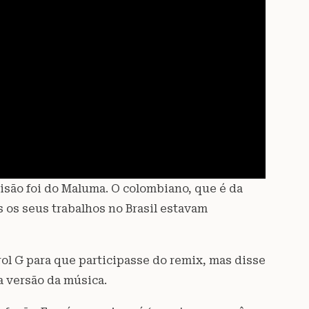
isão foi do Maluma. O colombiano, que é da
 os seus trabalhos no Brasil estavam
ol G para que participasse do remix, mas disse
a versão da música.