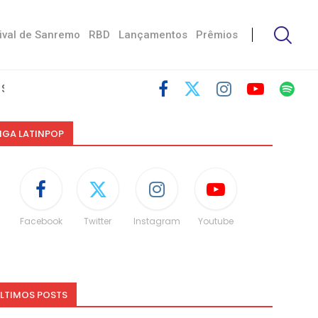
ival de Sanremo
RBD
Lançamentos
Prêmios
Damiano
toria De...
skin
Não é uma...
to às diferenças”
dá spoiler...
IGA LATINPOP
Facebook
Twitter
Instagram
Youtube
LTIMOS POSTS