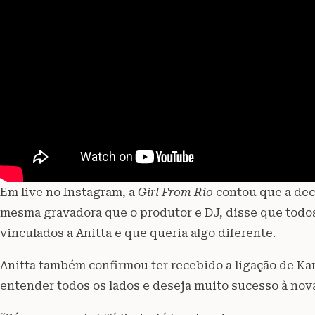
Em live no Instagram, a
Girl From Rio
contou que a dec
mesma gravadora que o produtor e DJ, disse que todos
vinculados a Anitta e que queria algo diferente.
Anitta também confirmou ter recebido a ligação de Kar
entender todos os lados e deseja muito sucesso à nov