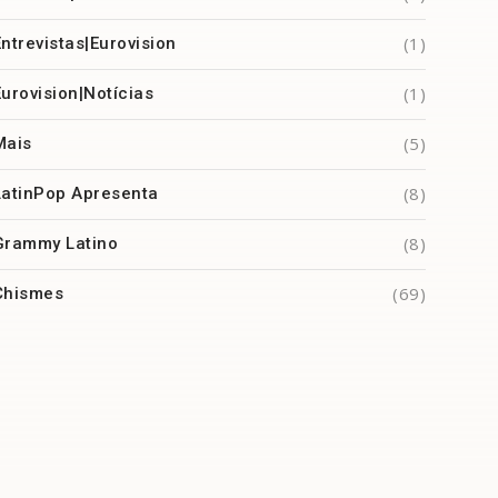
(1)
Entrevistas|Eurovision
(1)
Eurovision|Notícias
(5)
Mais
(8)
LatinPop Apresenta
(8)
Grammy Latino
(69)
Chismes