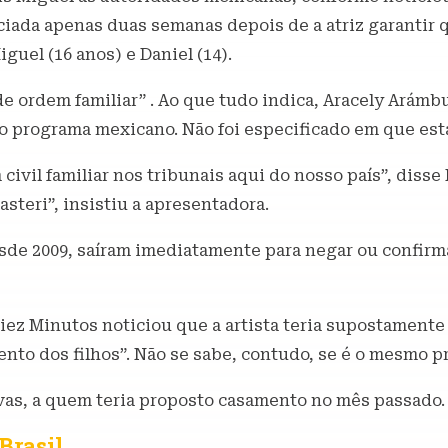
nciada apenas duas semanas depois de a atriz garantir
guel (16 anos) e Daniel (14).
e ordem familiar” . Ao que tudo indica, Aracely Arámbu
o programa mexicano. Não foi especificado em que est
il familiar nos tribunais aqui do nosso país”, disse F
steri”, insistiu a apresentadora.
de 2009, saíram imediatamente para negar ou confirma
z Minutos noticiou que a artista teria supostamente 
tento dos filhos”. Não se sabe, contudo, se é o mesmo
vas, a quem teria proposto casamento no mês passado.
Brasil