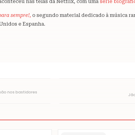
aconteceu nas telas da Netflix, com uma
série biográf
para sempre!
,
o segundo material dedicado à música ra
 Unidos e Espanha.
são nos bastidores
Jão