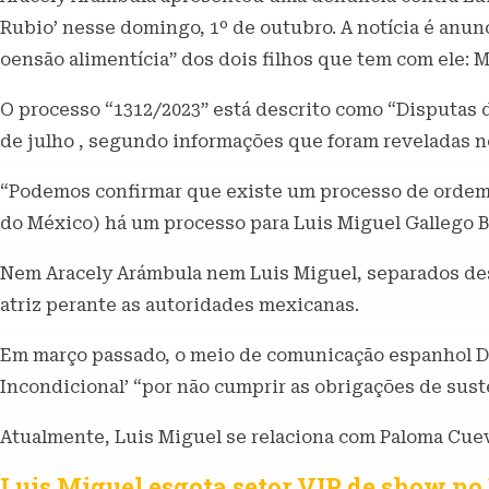
Rubio’ nesse domingo, 1º de outubro. A notícia é anu
oensão alimentícia” dos dois filhos que tem com ele: Mi
O processo “1312/2023” está descrito como “Disputas d
de julho , segundo informações que foram reveladas n
“Podemos confirmar que existe um processo de ordem civ
do México) há um processo para Luis Miguel Gallego Ba
Nem Aracely Arámbula nem Luis Miguel, separados des
atriz perante as autoridades mexicanas.
Em março passado, o meio de comunicação espanhol Die
Incondicional’ “por não cumprir as obrigações de sus
Atualmente, Luis Miguel se relaciona com Paloma Cue
Luis Miguel esgota setor VIP de show no 