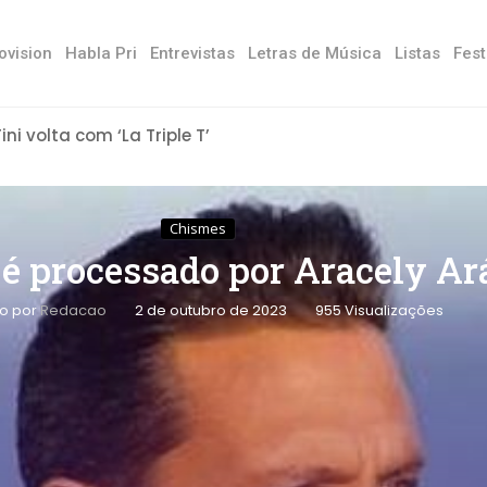
ovision
Habla Pri
Entrevistas
Letras de Música
Listas
Fest
Tini volta com ‘La Triple T’
Chismes
 é processado por Aracely A
to por
Redacao
2 de outubro de 2023
955
Visualizações