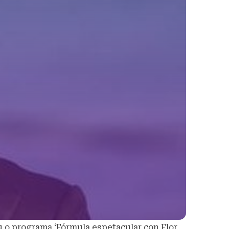
 o programa ‘Fórmula espetacular con Flor