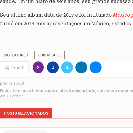
saúde. Em um hiato de seis anos, seu grande sucesso 
Seu último álbum data de 2017 e foi intitulado
México 
turnê em 2018 com apresentações no México, Estados
BIGFEATURED
LUIS MIGUEL
0
SHARE
previous post
Fedez tem nova hemorragia e alta é descartada, causando apreen
do X Factor
POSTS RELACIONADOS