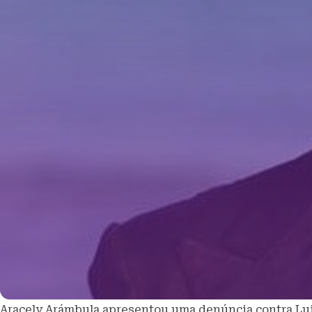
Aracely Arámbula apresentou uma denúncia contra Lui