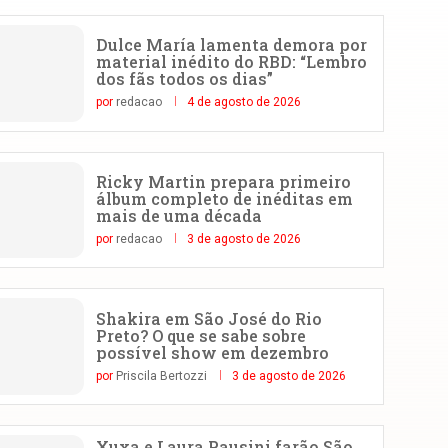
Dulce María lamenta demora por
material inédito do RBD: “Lembro
dos fãs todos os dias”
por
redacao
4 de agosto de 2026
Ricky Martin prepara primeiro
álbum completo de inéditas em
mais de uma década
por
redacao
3 de agosto de 2026
Shakira em São José do Rio
Preto? O que se sabe sobre
possível show em dezembro
por
Priscila Bertozzi
3 de agosto de 2026
Xuxa e Laura Pausini farão São