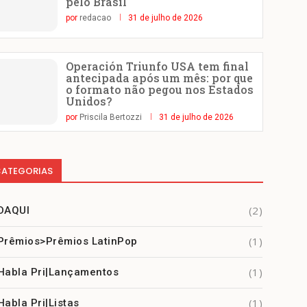
pelo Brasil
por
redacao
31 de julho de 2026
Operación Triunfo USA tem final
antecipada após um mês: por que
o formato não pegou nos Estados
Unidos?
por
Priscila Bertozzi
31 de julho de 2026
ATEGORIAS
(2)
DAQUI
(1)
Prêmios>Prêmios LatinPop
(1)
Habla Pri|Lançamentos
(1)
Habla Pri|Listas