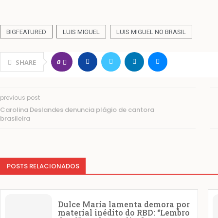
BIGFEATURED
LUIS MIGUEL
LUIS MIGUEL NO BRASIL
0
SHARE
previous post
Carolina Deslandes denuncia plágio de cantora
brasileira
POSTS RELACIONADOS
Dulce María lamenta demora por
material inédito do RBD: “Lembro