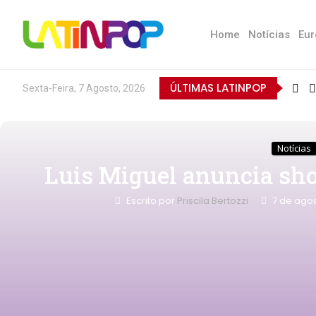
Home
Notícias
Eur
ÚLTIMAS LATINPOP
Sexta-Feira, 7 Agosto, 2026
Notícias
Luis Miguel anuncia sh
Escrito por
Priscila Bertozzi
7 de ago