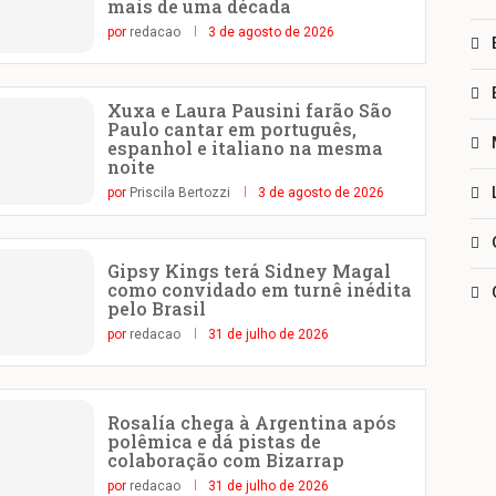
mais de uma década
por
redacao
3 de agosto de 2026
Xuxa e Laura Pausini farão São
Paulo cantar em português,
espanhol e italiano na mesma
noite
por
Priscila Bertozzi
3 de agosto de 2026
Gipsy Kings terá Sidney Magal
como convidado em turnê inédita
pelo Brasil
por
redacao
31 de julho de 2026
Rosalía chega à Argentina após
polêmica e dá pistas de
colaboração com Bizarrap
por
redacao
31 de julho de 2026