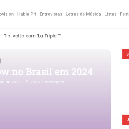
ovision
Habla Pri
Entrevistas
Letras de Música
Listas
Fest
Tini volta com ‘La Triple T’
S
ow no Brasil em 2024
sto de 2023
766
Visualizações
Ú