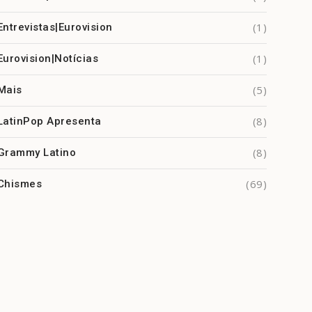
(1)
Entrevistas|Eurovision
(1)
Eurovision|Notícias
(5)
Mais
(8)
LatinPop Apresenta
(8)
Grammy Latino
(69)
Chismes