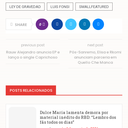
LEY DE GRAVEDAD
LUIS FONSI
SMALLFEATURED
0
SHARE
previous post
next post
Rauw Alejandro anuncia EP e
Pós-Sanremo, Elisa e Rkomi
lança o single Caprichoso
anunciam parceria em
Quello Che Manca
POSTS RELACIONADOS
Dulce María lamenta demora por
material inédito do RBD: “Lembro dos
fãs todos os dias”