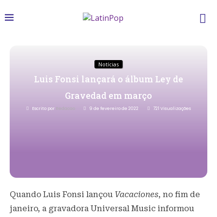
Notícias
Luis Fonsi lançará o álbum Ley de
Gravedad em março
Escrito por
Redacao
9 de fevereiro de 2022
721
Visualizações
Quando Luis Fonsi lançou
Vacaciones
, no fim de
janeiro, a gravadora Universal Music informou