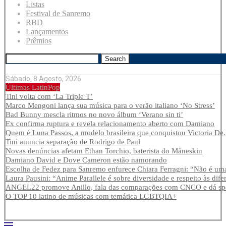
Listas
Festival de Sanremo
RBD
Lançamentos
Prêmios
Search
Sábado, 8 Agosto, 2026
Últimas LatinPop
Tini volta com ‘La Triple T’
Marco Mengoni lança sua música para o verão italiano ‘No Stress’
Bad Bunny mescla ritmos no novo álbum ‘Verano sin ti’
Ex confirma ruptura e revela relacionamento aberto com Damiano
Quem é Luna Passos, a modelo brasileira que conquistou Victoria De.
Tini anuncia separação de Rodrigo de Paul
Novas denúncias afetam Ethan Torchio, baterista do Måneskin
Damiano David e Dove Cameron estão namorando
Escolha de Fedez para Sanremo enfurece Chiara Ferragni: “Não é uma
Laura Pausini: “Anime Parallele é sobre diversidade e respeito às dife
ANGEL22 promove Anillo, fala das comparações com CNCO e dá spoi
O TOP 10 latino de músicas com temática LGBTQIA+