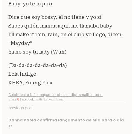
Baby, yo te lo juro
Dice que soy bossy, él no tiene y yo sí
Sabes quién manda aquí, me llamaba baby
I’ll make it rain, rain, en el club yo llego, dicen:
“Mayday”
Ya no soy tu lady (Wuh)
(Da-da-da-da-da-da-da)
Lola Índigo
KHEA, Young Flex
Culo
Khea
La Niña
Lançamento
Lola Indigo
smallfeatured
Share
0
Facebook
Twitter
Linkedin
Email
previous post
Danna Paola confirma lançamento de Mía para o dia
17