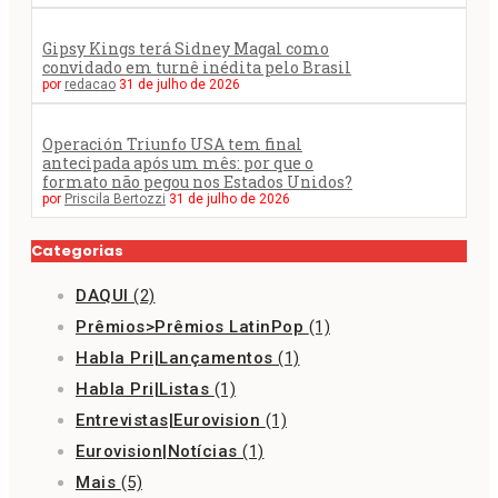
Gipsy Kings terá Sidney Magal como
convidado em turnê inédita pelo Brasil
por
redacao
31 de julho de 2026
Operación Triunfo USA tem final
antecipada após um mês: por que o
formato não pegou nos Estados Unidos?
por
Priscila Bertozzi
31 de julho de 2026
Categorias
DAQUI
(2)
Prêmios>Prêmios LatinPop
(1)
Habla Pri|Lançamentos
(1)
Habla Pri|Listas
(1)
Entrevistas|Eurovision
(1)
Eurovision|Notícias
(1)
Mais
(5)