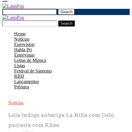
Search
Search
Home
Notícias
Eurovision
Habla Pri
Entrevistas
Letras de Música
Listas
Festival de Sanremo
RBD
Lançamentos
Prêmios
Notícias
Lola Indigo antecipa La Niña com Culo,
parceria com Khea