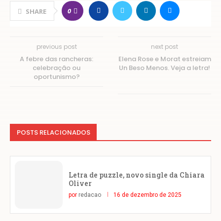
0
SHARE
previous post
next post
A febre das rancheras:
Elena Rose e Morat estreiam
celebração ou
Un Beso Menos. Veja a letra!
oportunismo?
POSTS RELACIONADOS
Letra de puzzle, novo single da Chiara
Oliver
por
redacao
16 de dezembro de 2025