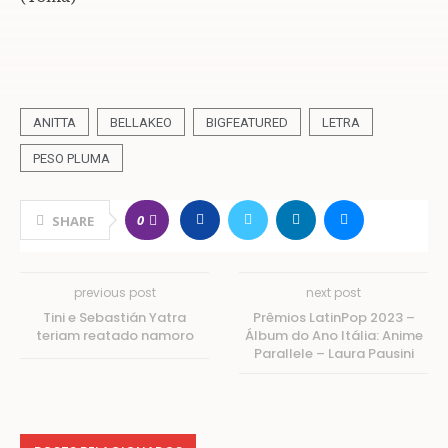
ANITTA
BELLAKEO
BIGFEATURED
LETRA
PESO PLUMA
0
SHARE
previous post
next post
Tini e Sebastián Yatra
Prêmios LatinPop 2023 –
teriam reatado namoro
Álbum do Ano Itália: Anime
Parallele – Laura Pausini