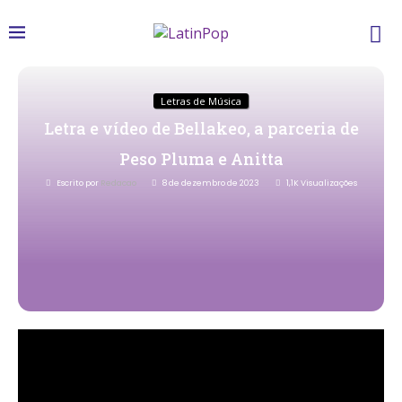
Letras de Música
Letra e vídeo de Bellakeo, a parceria de
Peso Pluma e Anitta
Escrito por
Redacao
8 de dezembro de 2023
1,1K
Visualizações