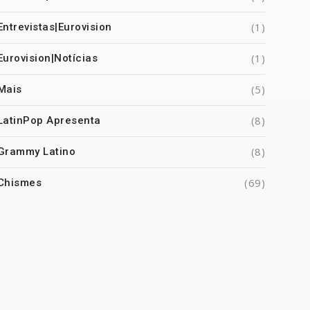
(1)
Entrevistas|Eurovision
(1)
Eurovision|Notícias
(5)
Mais
(8)
LatinPop Apresenta
(8)
Grammy Latino
(69)
Chismes