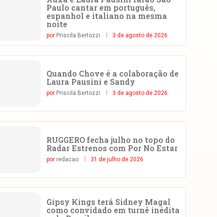
Paulo cantar em português,
espanhol e italiano na mesma
noite
por
Priscila Bertozzi
3 de agosto de 2026
Quando Chove é a colaboração de
Laura Pausini e Sandy
por
Priscila Bertozzi
3 de agosto de 2026
RUGGERO fecha julho no topo do
Radar Estrenos com Por No Estar
por
redacao
31 de julho de 2026
Gipsy Kings terá Sidney Magal
como convidado em turnê inédita