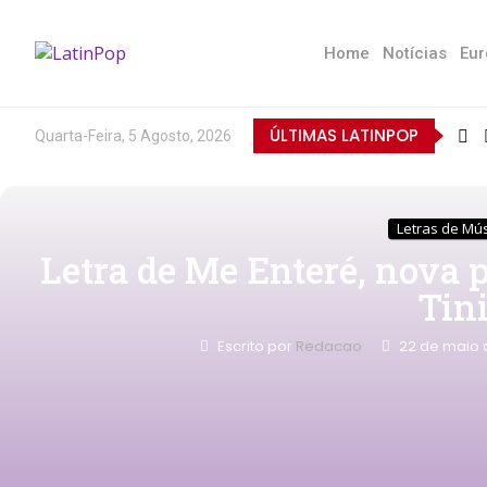
Home
Notícias
Eur
ÚLTIMAS LATINPOP
Quarta-Feira, 5 Agosto, 2026
Letras de Mú
Letra de Me Enteré, nova 
Tin
Escrito por
Redacao
22 de maio 