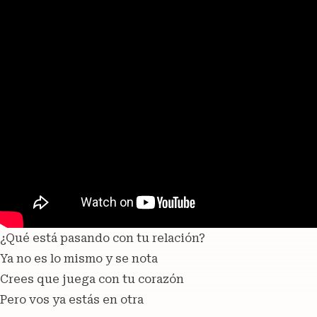
¿Qué está pasando con tu relación?
Ya no es lo mismo y se nota
Crees que juega con tu corazón
Pero vos ya estás en otra