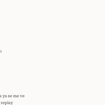
o
ra ya se me ve
 replay