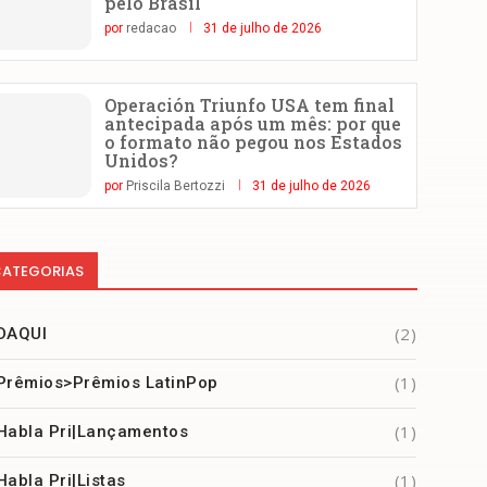
pelo Brasil
por
redacao
31 de julho de 2026
Operación Triunfo USA tem final
antecipada após um mês: por que
o formato não pegou nos Estados
Unidos?
por
Priscila Bertozzi
31 de julho de 2026
ATEGORIAS
(2)
DAQUI
(1)
Prêmios>Prêmios LatinPop
(1)
Habla Pri|Lançamentos
(1)
Habla Pri|Listas