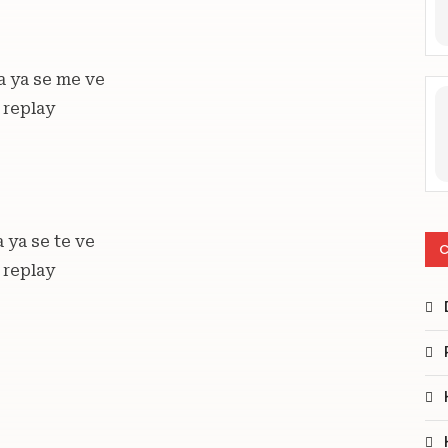
ra ya se me ve
 replay
a ya se te ve
C
 replay