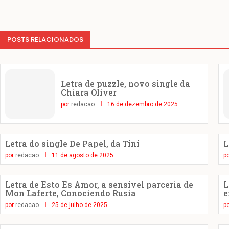
POSTS RELACIONADOS
Letra de puzzle, novo single da
Chiara Oliver
por
redacao
16 de dezembro de 2025
Letra do single De Papel, da Tini
L
por
redacao
11 de agosto de 2025
p
Letra de Esto Es Amor, a sensível parceria de
L
Mon Laferte, Conociendo Rusia
e
por
redacao
25 de julho de 2025
p