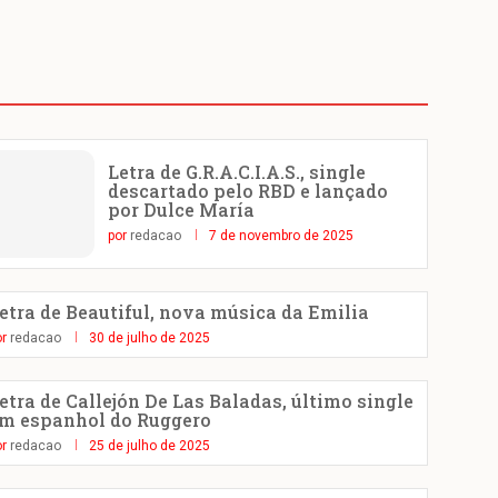
Letra de G.R.A.C.I.A.S., single
descartado pelo RBD e lançado
por Dulce María
por
redacao
7 de novembro de 2025
etra de Beautiful, nova música da Emilia
or
redacao
30 de julho de 2025
etra de Callejón De Las Baladas, último single
m espanhol do Ruggero
or
redacao
25 de julho de 2025