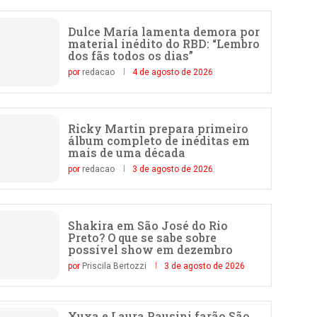
Dulce María lamenta demora por
material inédito do RBD: “Lembro
dos fãs todos os dias”
por
redacao
4 de agosto de 2026
Ricky Martin prepara primeiro
álbum completo de inéditas em
mais de uma década
por
redacao
3 de agosto de 2026
Shakira em São José do Rio
Preto? O que se sabe sobre
possível show em dezembro
por
Priscila Bertozzi
3 de agosto de 2026
Xuxa e Laura Pausini farão São